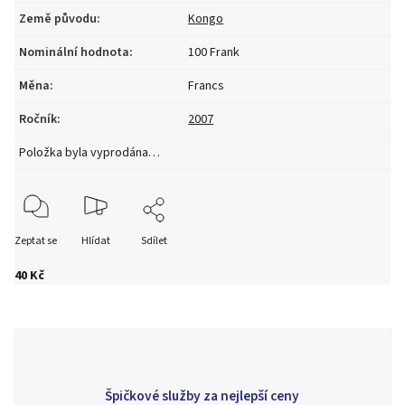
Země původu
:
Kongo
Nominální hodnota
:
100 Frank
Měna
:
Francs
Ročník
:
2007
Položka byla vyprodána…
Zeptat se
Hlídat
Sdílet
40 Kč
Špičkové služby za nejlepší ceny