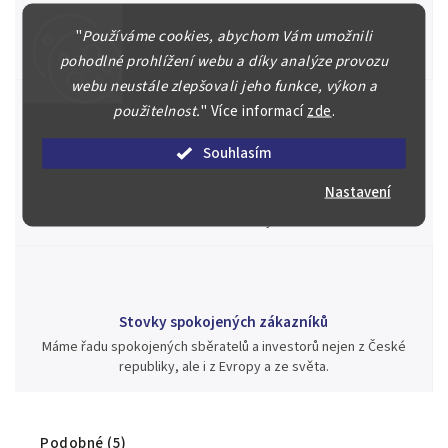
Náš kolektiv specialistů a znalců se Vám bude plně věnovat.
Posoudíme kvalitu a pravost Vašeho materiálu, prodáme v naší
"
Používáme cookies, abychom Vám umožnili
aukci nebo Vám poradíme kam investovat.
pohodlné prohlížení webu a díky analýze provozu
webu neustále zlepšovali jeho funkce, výkon a
použitelnost.
"
Více informací
zde
.
Souhlasím
Jsme zde pro Vás nepřetržitě již od roku 2000
Během té doby jsme v našich aukcích prodali významné sbírky i
Nastavení
jednotlivé kusy unikátních mincí, bankovek, řádů a vyznamenání
za rekordní ceny.
Stovky spokojených zákazníků
Máme řadu spokojených sběratelů a investorů nejen z České
republiky, ale i z Evropy a ze světa.
Podobné (5)