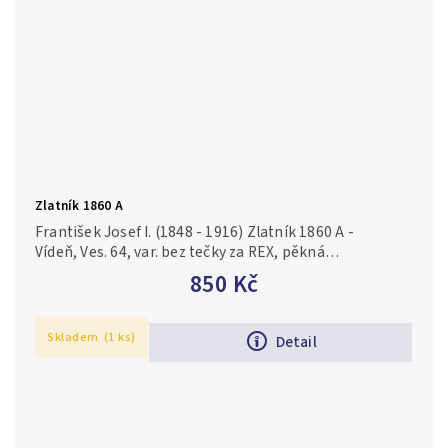
Zlatník 1860 A
František Josef I. (1848 - 1916) Zlatník 1860 A -
Vídeň, Ves. 64, var. bez tečky za REX, pěkná
zachovalost, zbytky lesku, rysky a drobné hranky
850 Kč
Skladem
(1 ks)
Detail