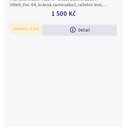
Vídeň, Ves. 64, krásná zachovalost, ražební lesk,
drobné rysky a hranky
1 500 Kč
Skladem
(1 ks)
Detail