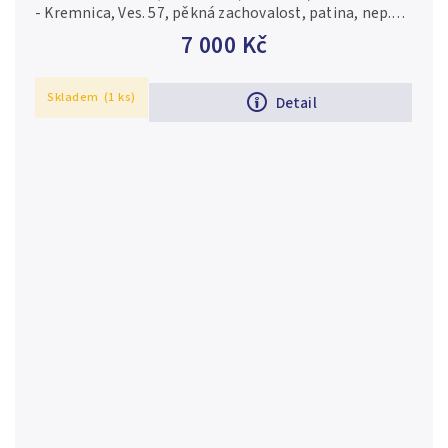
- Kremnica, Ves. 57, pěkná zachovalost, patina, nep.
zbytky lesku na Rv., rysky a hranky
7 000 Kč
Skladem
(1 ks)
Detail