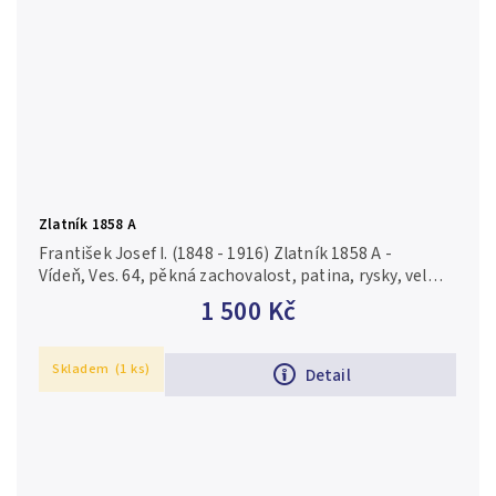
Zlatník 1858 A
František Josef I. (1848 - 1916) Zlatník 1858 A -
Vídeň, Ves. 64, pěkná zachovalost, patina, rysky, velmi
pěkný Rv.
1 500 Kč
Skladem
(1 ks)
Detail