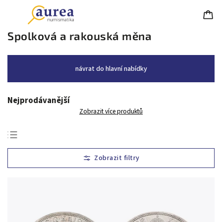
Spolková a rakouská měna
návrat do hlavní nabídky
Nejprodávanější
Zobrazit více produktů
Nejlevnější
Nejdražší
Nejprodávanější
Abecedně
Chronologicky