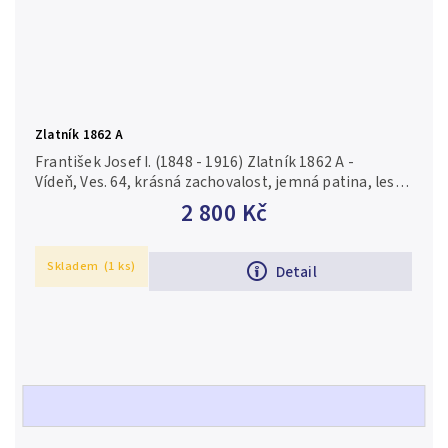
Zlatník 1862 A
František Josef I. (1848 - 1916) Zlatník 1862 A -
Vídeň, Ves. 64, krásná zachovalost, jemná patina, lesk,
drobné rysky a nep. hr.
2 800 Kč
Skladem
(1 ks)
Detail