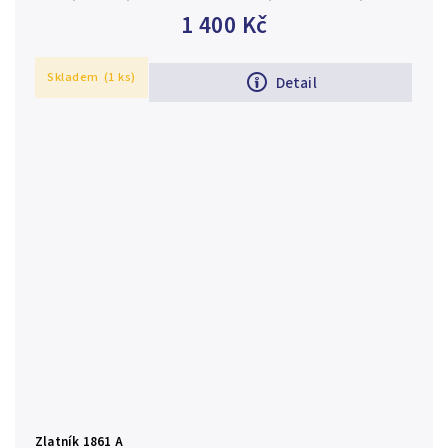
drobné rysky a hranky
1 400 Kč
Skladem
(1 ks)
Detail
Zlatník 1861 A