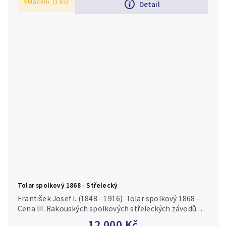
Skladem
(1 ks)
Detail
Tolar spolkový 1868 - Střelecký
František Josef I. (1848 - 1916) Tolar spolkový 1868 -
Cena III. Rakouských spolkových střeleckých závodů ve
Vídni, Ves. 41, krásná zachovalost, ražební lesk,
12 000 Kč