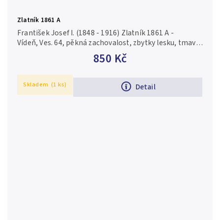
Zlatník 1861 A
František Josef I. (1848 - 1916) Zlatník 1861 A -
Vídeň, Ves. 64, pěkná zachovalost, zbytky lesku, tmavá
patina, drobné rysky a hranky
850 Kč
Skladem
(1 ks)
Detail