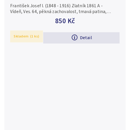
František Josef I. (1848 - 1916) Zlatník 1861 A -
Vídeň, Ves. 64, pěkná zachovalost, tmavá patina,
drobné rysky
850 Kč
Skladem
(1 ks)
Detail