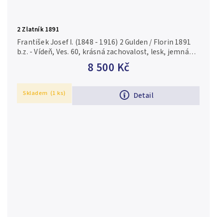
2 Zlatník 1891
František Josef I. (1848 - 1916) 2 Gulden / Florin 1891
b.z. - Vídeň, Ves. 60, krásná zachovalost, lesk, jemná
patina, rysky a zcela nep. hr.
8 500 Kč
Skladem
(1 ks)
Detail