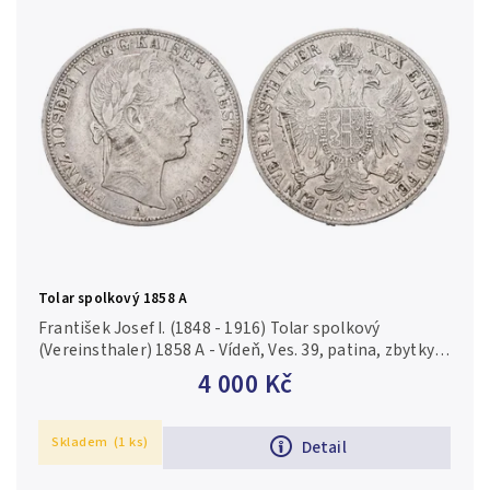
Tolar spolkový 1858 A
František Josef I. (1848 - 1916) Tolar spolkový
(Vereinsthaler) 1858 A - Vídeň, Ves. 39, patina, zbytky
lesku, rysky a drobné hranky
4 000 Kč
Skladem
(1 ks)
Detail