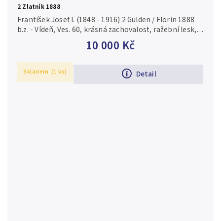
2 Zlatník 1888
František Josef I. (1848 - 1916) 2 Gulden / Florin 1888
b.z. - Vídeň, Ves. 60, krásná zachovalost, ražební lesk,
rysky a drobné hranky
10 000 Kč
Skladem
(1 ks)
Detail