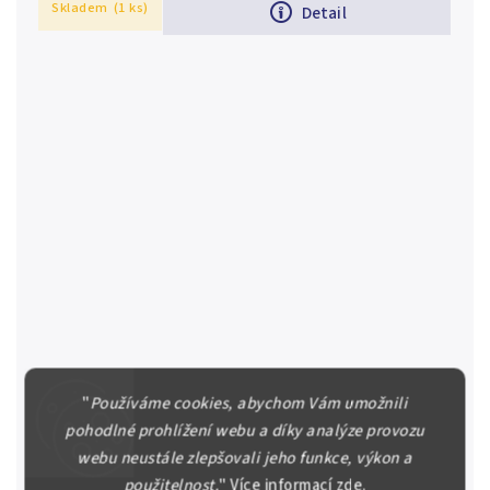
Skladem
(1 ks)
Detail
"
Používáme cookies, abychom Vám umožnili
Zlatník 1858 V
pohodlné prohlížení webu a díky analýze provozu
František Josef I. (1848 - 1916) Zlatník 1858 V -
Benátky, Ves. 64, tmavá patina, rysky a hranky
webu neustále zlepšovali jeho funkce, výkon a
použitelnost.
"
Více informací
zde
.