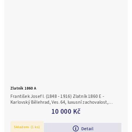
Zlatník 1860 A
František Josef I. (1848 - 1916) Zlatník 1860 E -
Karlovský Bělehrad, Ves. 64, luxusní zachovalost,
ražební lesk, duhová patina, nep. rysky a drobné
10 000 Kč
hranky_R!
Skladem
(1 ks)
Detail