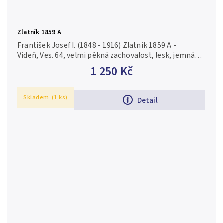
Zlatník 1859 A
František Josef I. (1848 - 1916) Zlatník 1859 A -
Vídeň, Ves. 64, velmi pěkná zachovalost, lesk, jemná
patina, rysky a drobné hranky
1 250 Kč
Skladem
(1 ks)
Detail