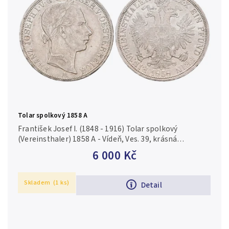
Tolar spolkový 1858 A
František Josef I. (1848 - 1916) Tolar spolkový
(Vereinsthaler) 1858 A - Vídeň, Ves. 39, krásná
zachovalost, téměř plný ražební lesk, jemná patina,
6 000 Kč
rysky
Skladem
(1 ks)
Detail