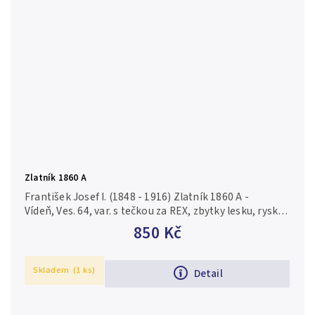
Zlatník 1860 A
František Josef I. (1848 - 1916) Zlatník 1860 A -
Vídeň, Ves. 64, var. s tečkou za REX, zbytky lesku, rysky
a drobné hranky
850 Kč
Skladem
(1 ks)
Detail