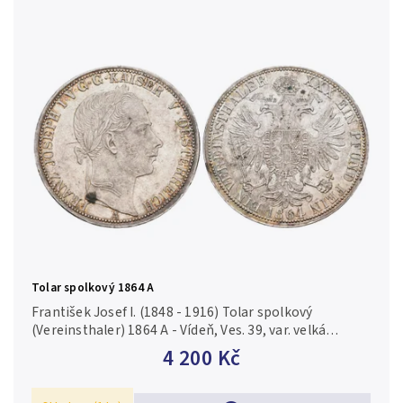
Tolar spolkový 1864 A
František Josef I. (1848 - 1916) Tolar spolkový
(Vereinsthaler) 1864 A - Vídeň, Ves. 39, var. velká
hvězda na hraně, pěkná zachovalost, velmi pěkný Rv.,
4 200 Kč
lesk, patina, škr. na Av.