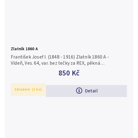
Zlatník 1860 A
František Josef I. (1848 - 1916) Zlatník 1860 A -
Vídeň, Ves. 64, var. bez tečky za REX, pěkná
zachovalost, zbytky lesku, tmavá patina, rysky a
850 Kč
hranky
Skladem
(1 ks)
Detail