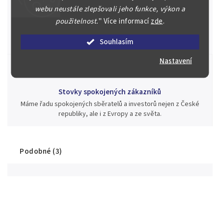
webu neustále zlepšovali jeho funkce, výkon a
Jsme zde pro Vás nepřetržitě již od roku 2000
použitelnost.
"
Více informací
zde
.
Během té doby jsme v našich aukcích prodali významné sbírky i
jednotlivé kusy unikátních mincí, bankovek, řádů a vyznamenání
Souhlasím
za rekordní ceny.
Nastavení
Stovky spokojených zákazníků
Máme řadu spokojených sběratelů a investorů nejen z České
republiky, ale i z Evropy a ze světa.
Podobné (3)