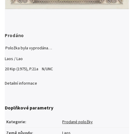
Prodáno
Položka byla vyprodána…
Laos / Lao
20 Kip (1975), P.21a N/UNC
Detailní informace
Doplňkové parametry
Kategorie
:
Prodané položky
Země původu
:
Laos