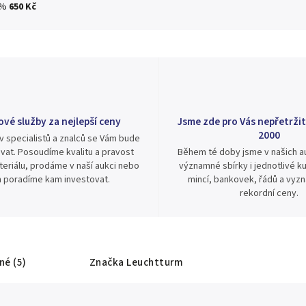
 %
650 Kč
ové služby za nejlepší ceny
Jsme zde pro Vás nepřetržit
2000
v specialistů a znalců se Vám bude
vat. Posoudíme kvalitu a pravost
Během té doby jsme v našich au
eriálu, prodáme v naší aukci nebo
významné sbírky i jednotlivé ku
 poradíme kam investovat.
mincí, bankovek, řádů a vyz
rekordní ceny.
é (5)
Značka
Leuchtturm