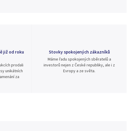
ě již od roku
Stovky spokojených zákazníků
Máme řadu spokojených sběratelů a
kcích prodali
investorů nejen z České republiky, ale i z
sy unikátních
Evropy a ze světa.
namenání za