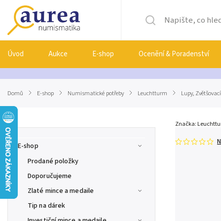
Úvod
Aukce
E-shop
Ocenění & Poradenství
Domů
/
E-shop
/
Numismatické potřeby
/
Leuchtturm
/
Lupy, Zvětšovací
Značka:
Leuchtt
N
E-shop
Prodané položky
Doporučujeme
Zlaté mince a medaile
Tip na dárek
Investiční mince a medaile