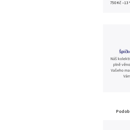
750 Kč
–13
Špičk
Náš kolekti
plně věno
Vašeho mat
Vám
Podobn