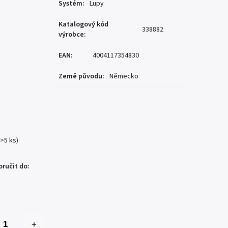
Systém
:
Lupy
Katalogový kód
338882
výrobce
:
EAN
:
4004117354830
Země původu
:
Německo
(>5 ks)
ručit do: