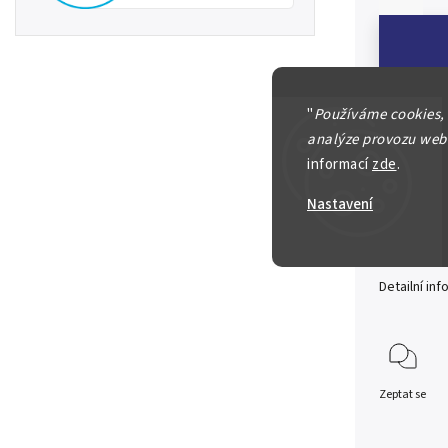
"
Používáme cookies,
analýze provozu webu
Lupa numi
informací
zde
.
Precizní, m
zvětšení
.
Pr
Nastavení
největší de
vždy v kap
Detailní in
Zeptat se