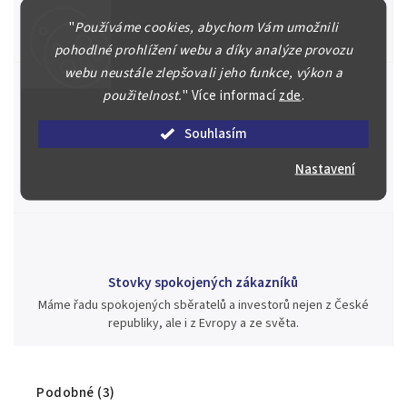
Náš kolektiv specialistů a znalců se Vám bude plně věnovat.
Posoudíme kvalitu a pravost Vašeho materiálu, prodáme v naší
"
Používáme cookies, abychom Vám umožnili
aukci nebo Vám poradíme kam investovat.
pohodlné prohlížení webu a díky analýze provozu
webu neustále zlepšovali jeho funkce, výkon a
použitelnost.
"
Více informací
zde
.
Jsme zde pro Vás nepřetržitě již od roku 2000
Souhlasím
Během té doby jsme v našich aukcích prodali významné sbírky i
Nastavení
jednotlivé kusy unikátních mincí, bankovek, řádů a vyznamenání
za rekordní ceny.
Stovky spokojených zákazníků
Máme řadu spokojených sběratelů a investorů nejen z České
republiky, ale i z Evropy a ze světa.
Podobné (3)