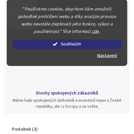
Náš kolektiv specialistů a znalců se Vám bude plně věnovat.
Posoudíme kvalitu a pravost Vašeho materiálu, prodáme v naší
"
Používáme cookies, abychom Vám umožnili
aukci nebo Vám poradíme kam investovat.
pohodlné prohlížení webu a díky analýze provozu
webu neustále zlepšovali jeho funkce, výkon a
použitelnost.
"
Více informací
zde
.
Jsme zde pro Vás nepřetržitě již od roku 2000
Souhlasím
Během té doby jsme v našich aukcích prodali významné sbírky i
Nastavení
jednotlivé kusy unikátních mincí, bankovek, řádů a vyznamenání
za rekordní ceny.
Stovky spokojených zákazníků
Máme řadu spokojených sběratelů a investorů nejen z České
republiky, ale i z Evropy a ze světa.
Podobné (3)