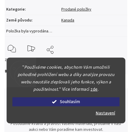
Kategorie
:
Prodané položky
Země původu
:
Kanada
Položka byla vyprodána…
Zeptat se
Hlídat
Sdílet
"
Používáme cookies, abychom Vám umožnili
890 Kč
pohodlné prohlížení webu a díky analýze provozu
webu neustále zlepšovali jeho funkce, výkon a
použitelnost.
"
Více informací
zde
.
Souhlasím
Špičkové služby za nejlepší ceny
Nastavení
Náš kolektiv specialistů a znalců se Vám bude plně věnovat.
Posoudíme kvalitu a pravost Vašeho materiálu, prodáme v naší
aukci nebo Vám poradíme kam investovat.