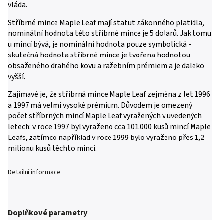
vláda.
Stříbrné mince Maple Leaf mají statut zákonného platidla,
nominální hodnota této stříbrné mince je 5 dolarů. Jak tomu
u mincí bývá, je nominální hodnota pouze symbolická -
skutečná hodnota stříbrné mince je tvořena hodnotou
obsaženého drahého kovu a ražebním prémiem a je daleko
vyšší.
Zajímavé je, že stříbrná mince Maple Leaf zejména z let 1996
a 1997 má velmi vysoké prémium. Důvodem je omezený
počet stříbrných mincí Maple Leaf vyražených v uvedených
letech: v roce 1997 byl vyraženo cca 101.000 kusů mincí Maple
Leafs, zatímco například v roce 1999 bylo vyraženo přes 1,2
milionu kusů těchto mincí.
Detailní informace
Doplňkové parametry