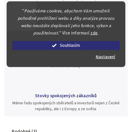
Náš kolektiv specialistů a znalců se Vám bude plně věnovat.
"
Používáme cookies, abychom Vám umožnili
Posoudíme kvalitu a pravost Vašeho materiálu, prodáme v naší
aukci nebo Vám poradíme kam investovat.
pohodlné prohlížení webu a díky analýze provozu
webu neustále zlepšovali jeho funkce, výkon a
použitelnost.
"
Více informací
zde
.
Souhlasím
Jsme zde pro Vás nepřetržitě již od roku 2000
Během té doby jsme v našich aukcích prodali významné sbírky i
Nastavení
jednotlivé kusy unikátních mincí, bankovek, řádů a vyznamenání
za rekordní ceny.
Stovky spokojených zákazníků
Máme řadu spokojených sběratelů a investorů nejen z České
republiky, ale i z Evropy a ze světa.
Podobné (3)