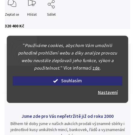
Zeptat se
Hlídat
Sdílet
320 400 Kč
"
Používáme cookies, abychom Vám umožnili
pohodlné prohlížení webu a díky analýze provozu
webu neustále zlepšovali jeho funkce, výkon a
Špičkové služby za nejlepší ceny
použitelnost.
"
Více informací
zde
.
Náš kolektiv specialistů a znalců se Vám bude plně věnovat.
Posoudíme kvalitu a pravost Vašeho materiálu, prodáme v naší
Souhlasím
aukci nebo Vám poradíme kam investovat.
Nastavení
Jsme zde pro Vás nepřetržitě již od roku 2000
Během té doby jsme v našich aukcích prodali významné sbírky i
jednotlivé kusy unikátních mincí, bankovek, řádů a vyznamenání