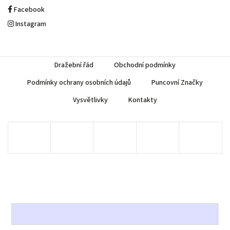
Facebook
Instagram
Dražební řád
Obchodní podmínky
Podmínky ochrany osobních údajů
Puncovní Značky
Vysvětlivky
Kontakty
Copyright 2026
AUREA Numismatika
. Všechna práva vyhrazena.
Upravit nastavení cookies