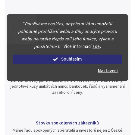
Špičkové služby za nejlepší ceny
"
Používáme cookies, abychom Vám umožnili
Náš kolektiv specialistů a znalců se Vám bude plně věnovat.
pohodlné prohlížení webu a díky analýze provozu
Posoudíme kvalitu a pravost Vašeho materiálu, prodáme v naší
webu neustále zlepšovali jeho funkce, výkon a
aukci nebo Vám poradíme kam investovat.
použitelnost.
"
Více informací
zde
.
Souhlasím
Nastavení
Jsme zde pro Vás nepřetržitě již od roku 2000
Během té doby jsme v našich aukcích prodali významné sbírky i
jednotlivé kusy unikátních mincí, bankovek, řádů a vyznamenání
za rekordní ceny.
Stovky spokojených zákazníků
Máme řadu spokojených sběratelů a investorů nejen z České