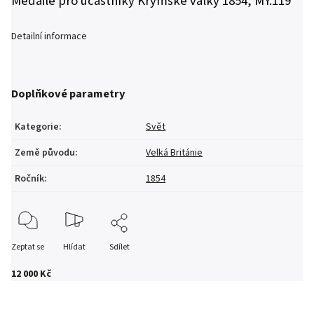
Medaile pro účastníky Krymské války 1854, MY.119
Detailní informace
Doplňkové parametry
Kategorie
:
Svět
Země původu
:
Velká Británie
Ročník
:
1854
Zeptat se
Hlídat
Sdílet
12 000 Kč