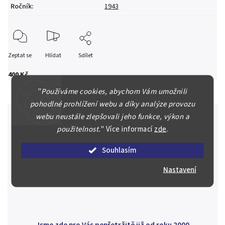
Ročník
:
1943
Zeptat se
Hlídat
Sdílet
400 Kč
"
Používáme cookies, abychom Vám umožnili
pohodlné prohlížení webu a díky analýze provozu
webu neustále zlepšovali jeho funkce, výkon a
použitelnost.
"
Více informací
zde
.
Špičkové služby za nejlepší ceny
Souhlasím
Náš kolektiv specialistů a znalců se Vám bude plně věnovat.
Posoudíme kvalitu a pravost Vašeho materiálu, prodáme v naší
Nastavení
aukci nebo Vám poradíme kam investovat.
Jsme zde pro Vás nepřetržitě již od roku 2000