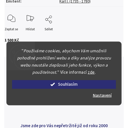
Emitent
:
Karl I. (1735 - 1780)
Zeptat se
Hlídat
Sdílet
1 500 Kč
"
Používáme cookies, abychom Vám umožnili
pohodlné prohlížení webu a díky analýze provozu
webu neustále zlepšovali jeho funkce, výkon a
použitelnost.
"
Více informací
zde
.
Špičkové služby za nejlepší ceny
Souhlasím
Náš kolektiv specialistů a znalců se Vám bude plně věnovat.
Posoudíme kvalitu a pravost Vašeho materiálu, prodáme v naší
Nastavení
aukci nebo Vám poradíme kam investovat.
Jsme zde pro Vás nepřetržitě již od roku 2000