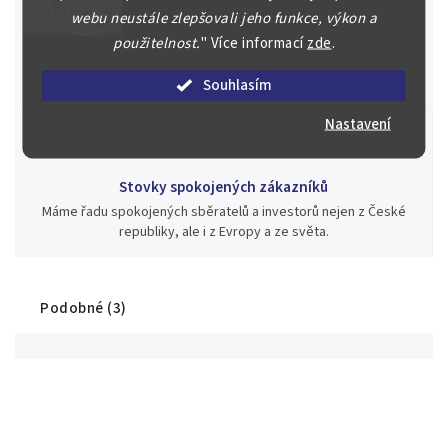
webu neustále zlepšovali jeho funkce, výkon a
Jsme zde pro Vás nepřetržitě již od roku 2000
použitelnost.
"
Více informací
zde
.
Během té doby jsme v našich aukcích prodali významné sbírky i
jednotlivé kusy unikátních mincí, bankovek, řádů a vyznamenání
Souhlasím
za rekordní ceny.
Nastavení
Stovky spokojených zákazníků
Máme řadu spokojených sběratelů a investorů nejen z České
republiky, ale i z Evropy a ze světa.
Podobné (3)