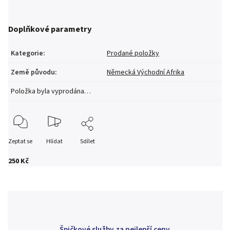
Doplňkové parametry
Kategorie
:
Prodané položky
Země původu
:
Německá Východní Afrika
Položka byla vyprodána…
Zeptat se
Hlídat
Sdílet
250 Kč
Špičkové služby za nejlepší ceny