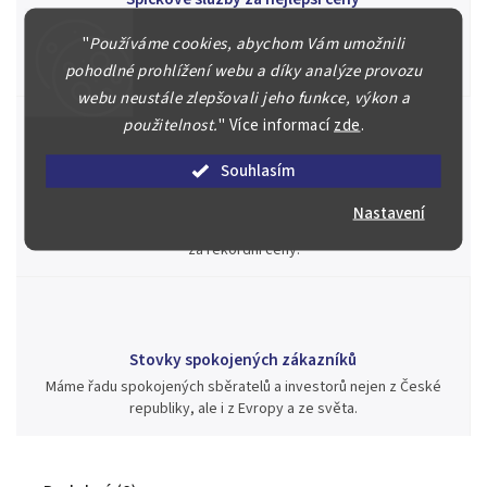
Náš kolektiv specialistů a znalců se Vám bude plně věnovat.
"
Používáme cookies, abychom Vám umožnili
Posoudíme kvalitu a pravost Vašeho materiálu, prodáme v naší
aukci nebo Vám poradíme kam investovat.
pohodlné prohlížení webu a díky analýze provozu
webu neustále zlepšovali jeho funkce, výkon a
použitelnost.
"
Více informací
zde
.
Souhlasím
Jsme zde pro Vás nepřetržitě již od roku 2000
Během té doby jsme v našich aukcích prodali významné sbírky i
Nastavení
jednotlivé kusy unikátních mincí, bankovek, řádů a vyznamenání
za rekordní ceny.
Stovky spokojených zákazníků
Máme řadu spokojených sběratelů a investorů nejen z České
republiky, ale i z Evropy a ze světa.