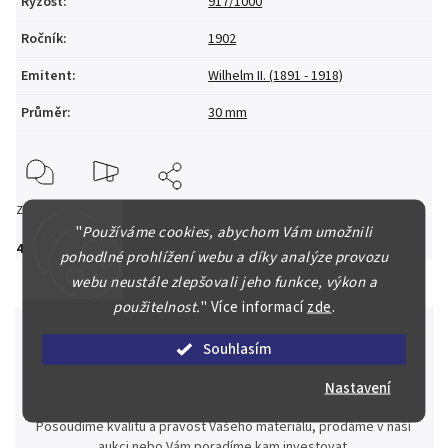
Ryzost
:
917/1000
Ročník
:
1902
Emitent
:
Wilhelm II. (1891 - 1918)
Průměr
:
30 mm
Zeptat se
Hlídat
Sdílet
"
Používáme cookies, abychom Vám umožnili
4 500 Kč
pohodlné prohlížení webu a díky analýze provozu
webu neustále zlepšovali jeho funkce, výkon a
použitelnost.
"
Více informací
zde
.
Souhlasím
Špičkové služby za nejlepší ceny
Nastavení
Náš kolektiv specialistů a znalců se Vám bude plně věnovat.
Posoudíme kvalitu a pravost Vašeho materiálu, prodáme v naší
aukci nebo Vám poradíme kam investovat.