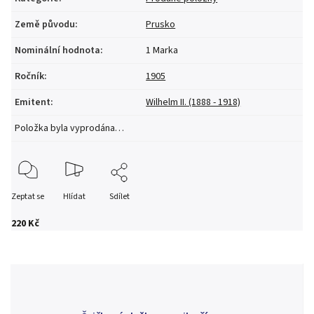
Země původu
:
Prusko
Nominální hodnota
:
1 Marka
Ročník
:
1905
Emitent
:
Wilhelm II. (1888 - 1918)
Položka byla vyprodána…
Zeptat se
Hlídat
Sdílet
220 Kč