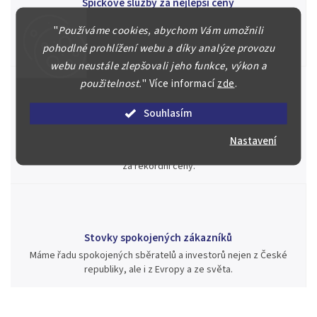
Špičkové služby za nejlepší ceny
Náš kolektiv specialistů a znalců se Vám bude plně věnovat.
"
Používáme cookies, abychom Vám umožnili
Posoudíme kvalitu a pravost Vašeho materiálu, prodáme v naší
pohodlné prohlížení webu a díky analýze provozu
aukci nebo Vám poradíme kam investovat.
webu neustále zlepšovali jeho funkce, výkon a
použitelnost.
"
Více informací
zde
.
Souhlasím
Jsme zde pro Vás nepřetržitě již od roku 2000
Během té doby jsme v našich aukcích prodali významné sbírky i
Nastavení
jednotlivé kusy unikátních mincí, bankovek, řádů a vyznamenání
za rekordní ceny.
Stovky spokojených zákazníků
Máme řadu spokojených sběratelů a investorů nejen z České
republiky, ale i z Evropy a ze světa.