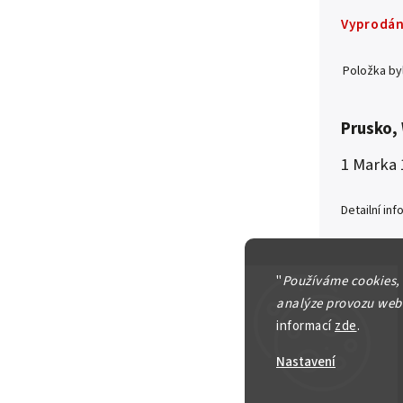
Vyprodá
Položka b
Prusko, 
1 Marka 
Detailní in
"
Používáme cookies,
analýze provozu webu
Zeptat se
informací
zde
.
Nastavení
250 Kč