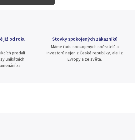
ě již od roku
Stovky spokojených zákazníků
Máme řadu spokojených sběratelů a
kcích prodali
investorů nejen z České republiky, ale i z
sy unikátních
Evropy a ze světa.
namenání za