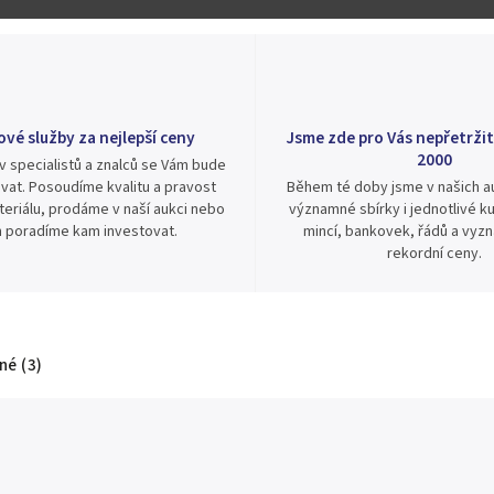
ové služby za nejlepší ceny
Jsme zde pro Vás nepřetržit
2000
v specialistů a znalců se Vám bude
vat. Posoudíme kvalitu a pravost
Během té doby jsme v našich au
eriálu, prodáme v naší aukci nebo
významné sbírky i jednotlivé ku
 poradíme kam investovat.
mincí, bankovek, řádů a vyz
rekordní ceny.
é (3)