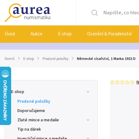
Úvod
Aukce
E-shop
Ocenění & Poradenství
Domů
/
E-shop
/
Prodané položky
/
Německé císařství, 1 Marka 1915 D
N
E-shop
Prodané položky
Doporučujeme
Zlaté mince a medaile
Tip na dárek
Investiční mince a medaile