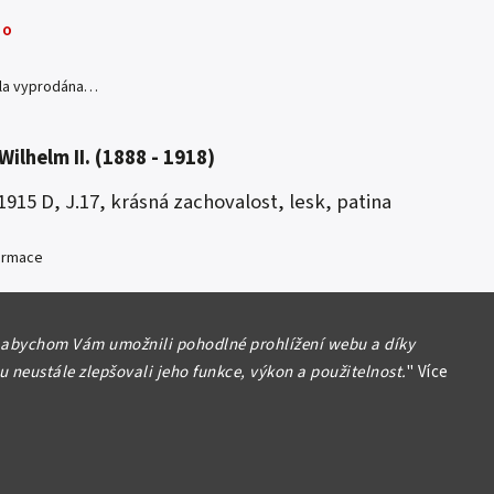
no
yla vyprodána…
Wilhelm II. (1888 - 1918)
1915 D, J.17, krásná zachovalost, lesk, patina
formace
 abychom Vám umožnili pohodlné prohlížení webu a díky
 neustále zlepšovali jeho funkce, výkon a použitelnost.
"
Více
Hlídat
Sdílet