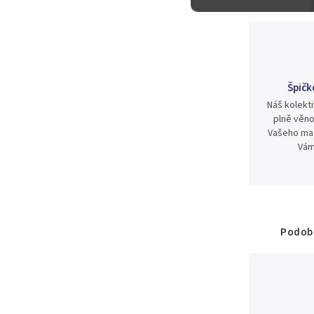
Špičk
Náš kolekti
plně věno
Vašeho mat
Vám
Podobn