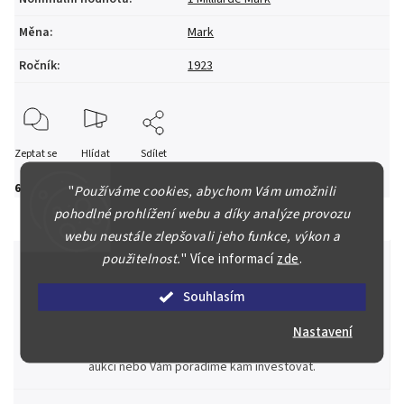
Měna
:
Mark
Ročník
:
1923
Zeptat se
Hlídat
Sdílet
60 Kč
"
Používáme cookies, abychom Vám umožnili
pohodlné prohlížení webu a díky analýze provozu
webu neustále zlepšovali jeho funkce, výkon a
použitelnost.
"
Více informací
zde
.
Souhlasím
Špičkové služby za nejlepší ceny
Náš kolektiv specialistů a znalců se Vám bude plně věnovat.
Nastavení
Posoudíme kvalitu a pravost Vašeho materiálu, prodáme v naší
aukci nebo Vám poradíme kam investovat.