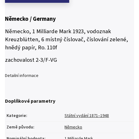
Německo / Germany
Německo, 1 Milliarde Mark 1923, vodoznak
Kreuzblütten, 6 místný číslovač, číslování zelené,
hnědý papír, Ro. 110f
zachovalost 2-3/F-VG
Detailní informace
Doplňkové parametry
Kategorie
:
Státní vydání 1871–1948
Země původu
:
Německo
Nominální hodnota
:
1 Milliarde Mark