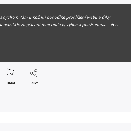
 / Germany
 abychom Vám umožnili pohodlné prohlížení webu a díky
 1 Million Mark 1923, Ro. 100
 neustále zlepšovali jeho funkce, výkon a použitelnost.
"
Více
ost 1/XF
formace
Hlídat
Sdílet