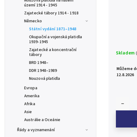
Nouzová platidla na našem
území 1914 - 1945
Zajatecké tábory 1914 - 1918
Německo
Státní vydání 1871–1948
Okupační a vojenská platidla
1939-1945
Zajatecké a koncentrační
Skladem
tábory
BRD 1948–
Můžeme do
DDR 1948–1989
12.8.2026
Nouzová platidla
Evropa
Amerika
Afrika
Asie
Austrálie a Oceánie
Řády a vyznamenání