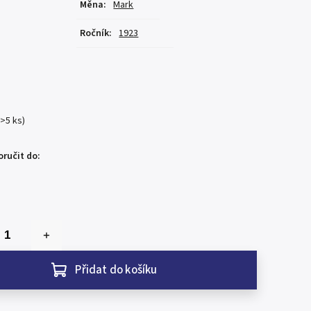
Měna
:
Mark
Ročník
:
1923
(>5 ks)
ručit do:
Přidat do košíku