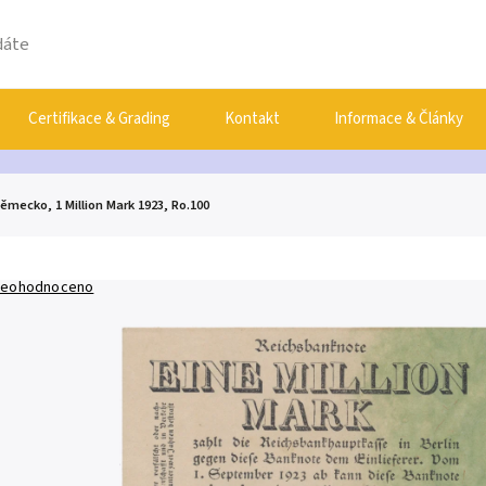
Certifikace & Grading
Kontakt
Informace & Články
ěmecko, 1 Million Mark 1923, Ro.100
eohodnoceno