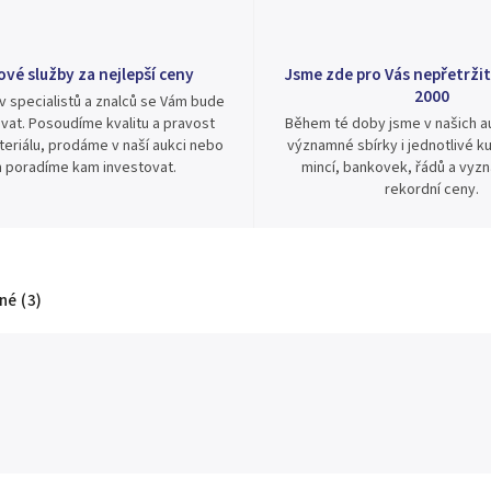
ové služby za nejlepší ceny
Jsme zde pro Vás nepřetržit
2000
v specialistů a znalců se Vám bude
vat. Posoudíme kvalitu a pravost
Během té doby jsme v našich au
eriálu, prodáme v naší aukci nebo
významné sbírky i jednotlivé ku
 poradíme kam investovat.
mincí, bankovek, řádů a vyz
rekordní ceny.
é (3)