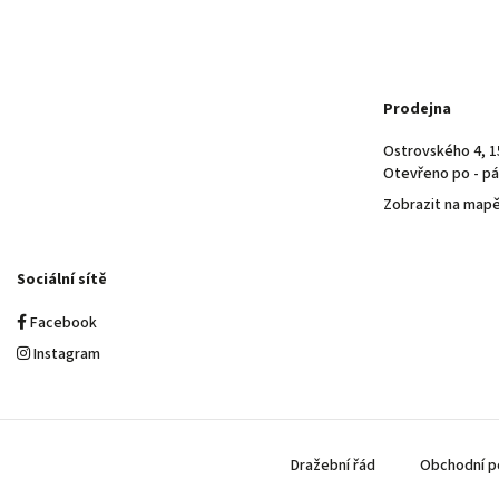
Prodejna
Ostrovského 4, 1
Otevřeno po - pá 
Zobrazit na map
Sociální sítě
Facebook
Instagram
Dražební řád
Obchodní p