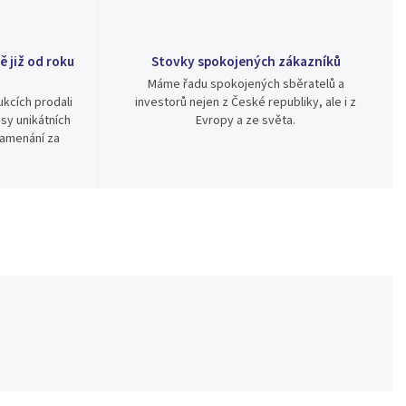
ě již od roku
Stovky spokojených zákazníků
Máme řadu spokojených sběratelů a
kcích prodali
investorů nejen z České republiky, ale i z
sy unikátních
Evropy a ze světa.
namenání za