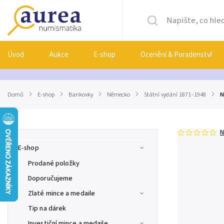
Úvod
Aukce
E-shop
Ocenění & Poradenství
Domů
/
E-shop
/
Bankovky
/
Německo
/
Státní vydání 1871–1948
/
N
N
E-shop
Prodané položky
Doporučujeme
Zlaté mince a medaile
Tip na dárek
Investiční mince a medaile