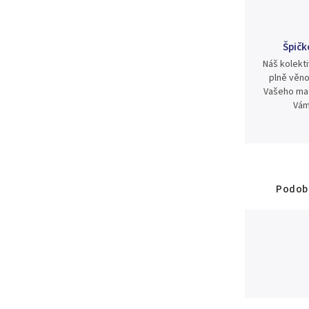
Špičk
Náš kolekti
plně věno
Vašeho mat
Vám
Podobn