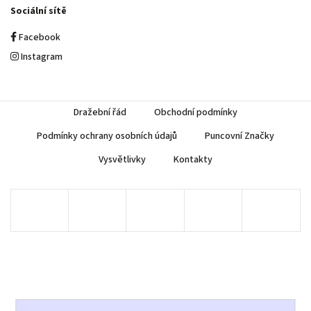
Sociální sítě
Facebook
Instagram
Dražební řád
Obchodní podmínky
Podmínky ochrany osobních údajů
Puncovní Značky
Vysvětlivky
Kontakty
Copyright 2026
AUREA Numismatika
. Všechna práva vyhrazena.