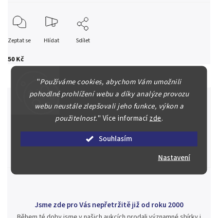
Zeptat se
Hlídat
Sdílet
50 Kč
"
Používáme cookies, abychom Vám umožnili
pohodlné prohlížení webu a díky analýze provozu
webu neustále zlepšovali jeho funkce, výkon a
použitelnost.
"
Více informací
zde
.
Špičkové služby za nejlepší ceny
Náš kolektiv specialistů a znalců se Vám bude plně věnovat.
Souhlasím
Posoudíme kvalitu a pravost Vašeho materiálu, prodáme v naší
aukci nebo Vám poradíme kam investovat.
Nastavení
Jsme zde pro Vás nepřetržitě již od roku 2000
Během té doby jsme v našich aukcích prodali významné sbírky i