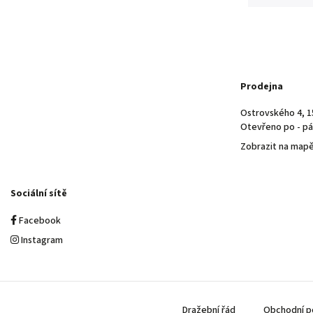
Prodejna
Ostrovského 4, 1
Otevřeno po - pá 
Zobrazit na map
Sociální sítě
Facebook
Instagram
Dražební řád
Obchodní p