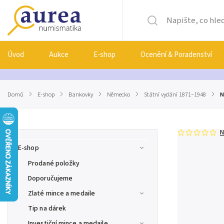
Úvod
Aukce
E-shop
Ocenění & Poradenství
Domů
/
E-shop
/
Bankovky
/
Německo
/
Státní vydání 1871–1948
/
N
N
E-shop
Prodané položky
Doporučujeme
Zlaté mince a medaile
Tip na dárek
Investiční mince a medaile