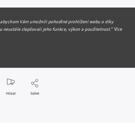
 / Germany
 abychom Vám umožnili pohodlné prohlížení webu a díky
, 10 Millionen Mark 1923, vodoznak
 neustále zlepšovali jeho funkce, výkon a použitelnost.
"
Více
rne, 6 místný číslovač, Ro. 105a
ost 0/AU
formace
Hlídat
Sdílet