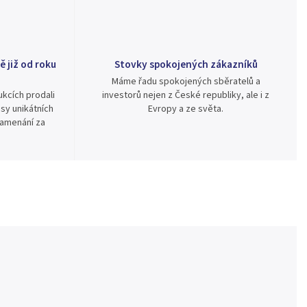
ě již od roku
Stovky spokojených zákazníků
Máme řadu spokojených sběratelů a
kcích prodali
investorů nejen z České republiky, ale i z
sy unikátních
Evropy a ze světa.
namenání za