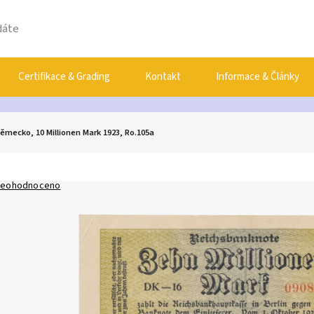
Certifikace & Grading
Kontakt
Informace & Články
ěmecko, 10 Millionen Mark 1923, Ro.105a
eohodnoceno