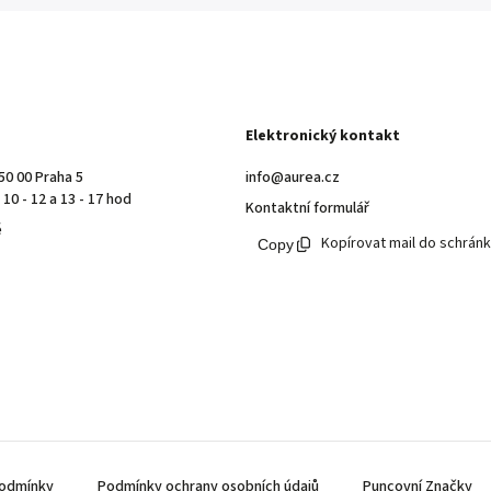
Elektronický kontakt
50 00 Praha 5
info@aurea.cz
10 - 12 a 13 - 17 hod
Kontaktní formulář
ě
Kopírovat mail do schrán
odmínky
Podmínky ochrany osobních údajů
Puncovní Značky