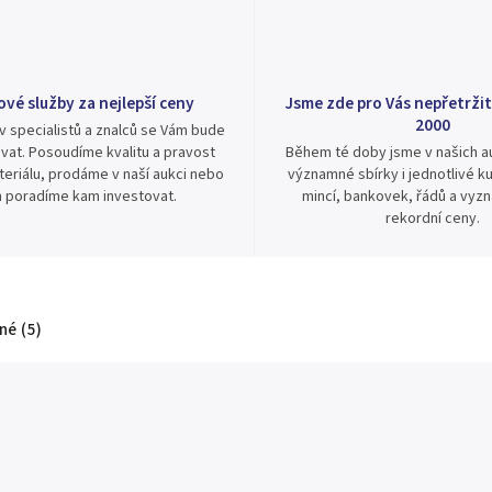
ové služby za nejlepší ceny
Jsme zde pro Vás nepřetržit
2000
v specialistů a znalců se Vám bude
vat. Posoudíme kvalitu a pravost
Během té doby jsme v našich au
eriálu, prodáme v naší aukci nebo
významné sbírky i jednotlivé ku
 poradíme kam investovat.
mincí, bankovek, řádů a vyz
rekordní ceny.
é (5)