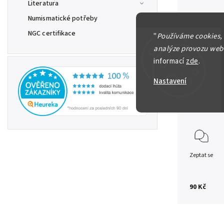
Literatura
Numismatické potřeby
Německo
NGC certifikace
"
Používáme cookies,
Německo
analýze provozu webu
Hakenste
informací
zde
.
zachoval
Nastavení
Detailní in
Zeptat se
90 Kč