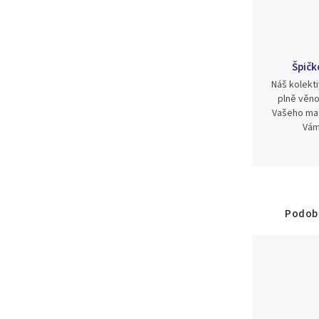
Špičk
Náš kolekti
plně věno
Vašeho mat
Vám
Podobn