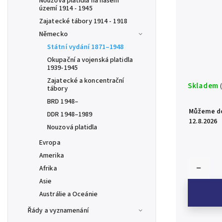
Nouzová platidla na našem
území 1914 - 1945
Zajatecké tábory 1914 - 1918
Německo
Státní vydání 1871–1948
Okupační a vojenská platidla
1939-1945
Zajatecké a koncentrační
Skladem
tábory
BRD 1948–
Můžeme do
DDR 1948–1989
12.8.2026
Nouzová platidla
Evropa
Amerika
Afrika
Asie
Austrálie a Oceánie
Řády a vyznamenání