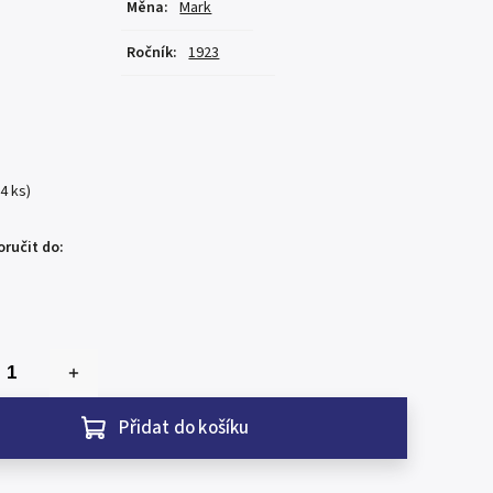
Měna
:
Mark
Ročník
:
1923
(4 ks)
ručit do:
Přidat do košíku