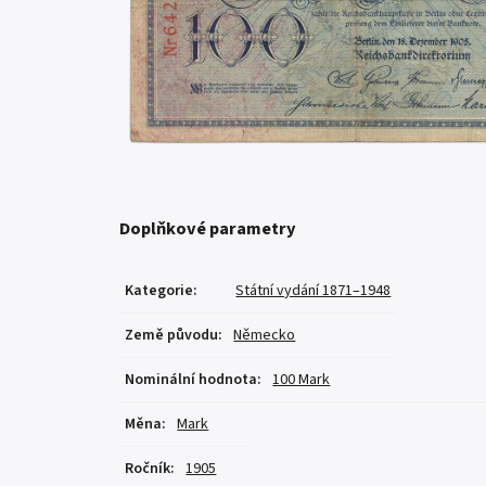
Doplňkové parametry
Kategorie
:
Státní vydání 1871–1948
Země původu
:
Německo
Nominální hodnota
:
100 Mark
Měna
:
Mark
Ročník
:
1905