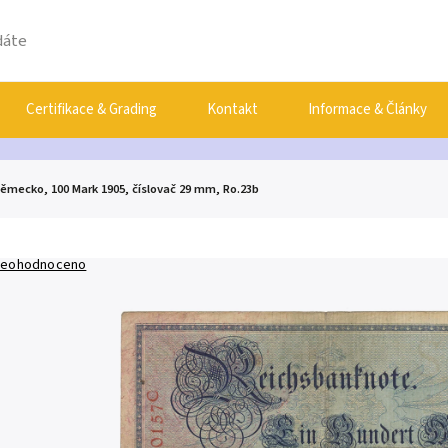
Certifikace & Grading
Kontakt
Informace & Články
ěmecko, 100 Mark 1905, číslovač 29 mm, Ro.23b
eohodnoceno