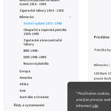
Nouzová platidla na našem
území 1914 - 1945
Zajatecké tábory 1914 - 1918
Německo
Státní vydání 1871–1948
Okupační a vojenská platidla
1939-1945
Prodáno
Zajatecké a koncentrační
tábory
Položka b
BRD 1948–
DDR 1948–1989
Nouzová platidla
Německo /
Evropa
100 Mark 19
Amerika
pouze ilus
Afrika
Detailní in
Asie
"
Používáme cookies,
Austrálie a Oceánie
analýze provozu webu
Řády a vyznamenání
informací
zde
.