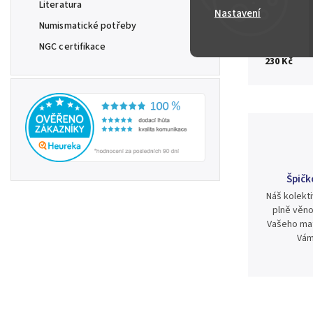
Literatura
Nastavení
Zeptat se
Numismatické potřeby
NGC certifikace
230 Kč
Špičk
Náš kolekti
plně věno
Vašeho mat
Vám