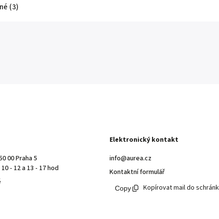
é (3)
Elektronický kontakt
50 00 Praha 5
info@aurea.cz
10 - 12 a 13 - 17 hod
Kontaktní formulář
ě
Kopírovat mail do schrán