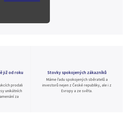
ě již od roku
Stovky spokojených zákazníků
Máme řadu spokojených sběratelů a
kcích prodali
investorů nejen z České republiky, ale i z
sy unikátních
Evropy a ze světa.
namenání za