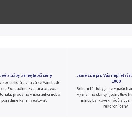
Hlídat
Sdílet
ové služby za nejlepší ceny
Jsme zde pro Vás nepřetržit
2000
v specialistů a znalců se Vám bude
vat. Posoudíme kvalitu a pravost
Během té doby jsme v našich au
eriálu, prodáme v naší aukci nebo
významné sbírky i jednotlivé ku
 poradíme kam investovat.
mincí, bankovek, řádů a vyz
rekordní ceny.