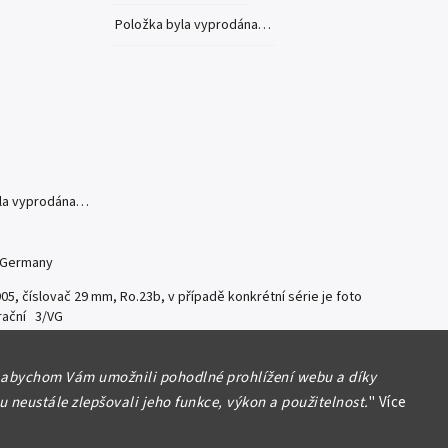
Položka byla vyprodána…
yla vyprodána…
 Germany
05, číslovač 29 mm, Ro.23b, v případě konkrétní série je foto
trační 3/VG
formace
 abychom Vám umožnili pohodlné prohlížení webu a díky
 neustále zlepšovali jeho funkce, výkon a použitelnost.
"
Více