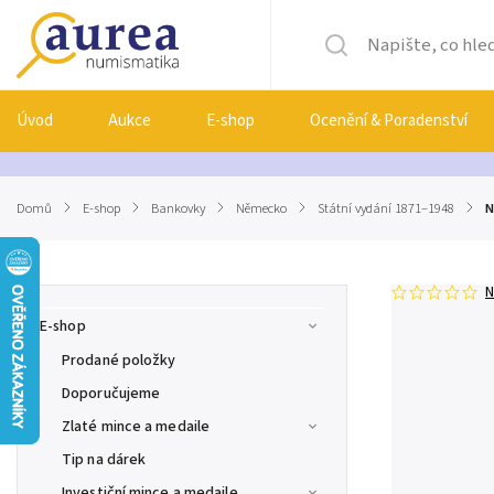
Úvod
Aukce
E-shop
Ocenění & Poradenství
Domů
/
E-shop
/
Bankovky
/
Německo
/
Státní vydání 1871–1948
/
N
N
E-shop
Prodané položky
Doporučujeme
Zlaté mince a medaile
Tip na dárek
Investiční mince a medaile