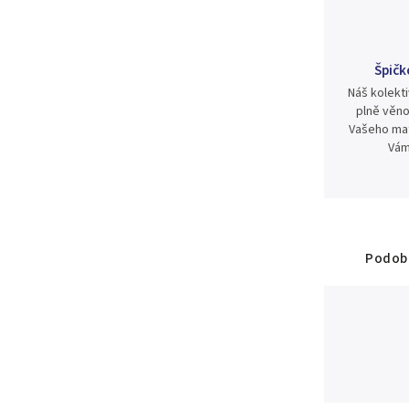
Špičk
Náš kolekti
plně věno
Vašeho mat
Vám
Podobn