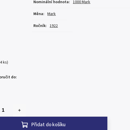
Nominální hodnota
:
1000 Mark
Měna
:
Mark
Ročník
:
1922
(4 ks)
ručit do:
Přidat do košíku