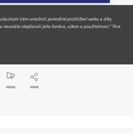
 abychom Vám umožnili pohodlné prohlížení webu a díky
 Germany
 neustále zlepšovali jeho funkce, výkon a použitelnost.
"
Více
922, vod. Gitter, zelené 6-místné číslo, Ro.75m, v případě
irmy nebo číslovače je foto pouze ilustrační 1+/XF+
formace
Hlídat
Sdílet