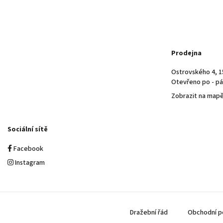
Prodejna
Ostrovského 4, 1
Otevřeno po - pá 
Zobrazit na map
Sociální sítě
Facebook
Instagram
Dražební řád
Obchodní p