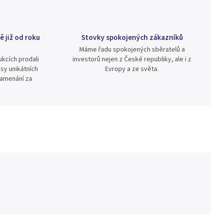
ě již od roku
Stovky spokojených zákazníků
Máme řadu spokojených sběratelů a
kcích prodali
investorů nejen z České republiky, ale i z
sy unikátních
Evropy a ze světa.
namenání za