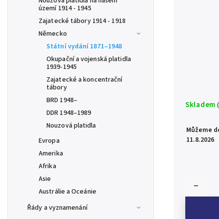
Nouzová platidla na našem
území 1914 - 1945
Zajatecké tábory 1914 - 1918
Německo
Státní vydání 1871–1948
Okupační a vojenská platidla
1939-1945
Zajatecké a koncentrační
tábory
BRD 1948–
Skladem
DDR 1948–1989
Nouzová platidla
Můžeme do
11.8.2026
Evropa
Amerika
Afrika
Asie
Austrálie a Oceánie
Řády a vyznamenání