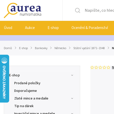
Úvod
Aukce
E-shop
Ocenění & Poradenství
Domů
/
E-shop
/
Bankovky
/
Německo
/
Státní vydání 1871–1948
/
N
N
E-shop
Prodané položky
Doporučujeme
Zlaté mince a medaile
Tip na dárek
Investiční mince a medaile