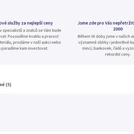
ové služby za nejlepší ceny
Jsme zde pro Vás nepřetržit
2000
v specialistů a znalců se Vám bude
vat. Posoudíme kvalitu a pravost
Během té doby jsme v našich au
eriálu, prodáme v naší aukci nebo
významné sbírky i jednotlivé ku
 poradíme kam investovat.
mincí, bankovek, řádů a vyz
rekordní ceny.
é (5)