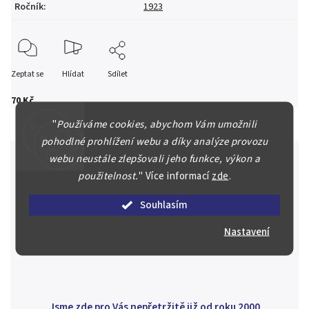
Ročník
:
1923
Zeptat se
Hlídat
Sdílet
70 Kč
"
Používáme cookies, abychom Vám umožnili
pohodlné prohlížení webu a díky analýze provozu
webu neustále zlepšovali jeho funkce, výkon a
použitelnost.
"
Více informací
zde
.
Špičkové služby za nejlepší ceny
Souhlasím
Náš kolektiv specialistů a znalců se Vám bude plně věnovat.
Posoudíme kvalitu a pravost Vašeho materiálu, prodáme v naší
Nastavení
aukci nebo Vám poradíme kam investovat.
Jsme zde pro Vás nepřetržitě již od roku 2000