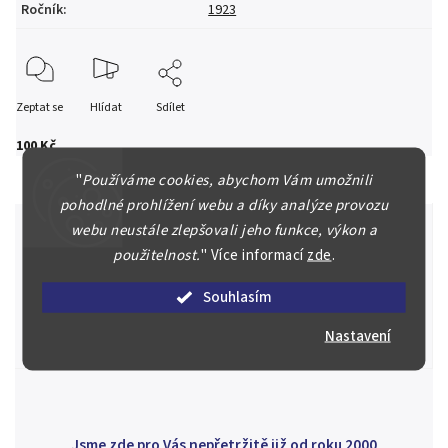
Ročník
:
1923
Zeptat se
Hlídat
Sdílet
100 Kč
"
Používáme cookies, abychom Vám umožnili
pohodlné prohlížení webu a díky analýze provozu
webu neustále zlepšovali jeho funkce, výkon a
použitelnost.
"
Více informací
zde
.
Špičkové služby za nejlepší ceny
Souhlasím
Náš kolektiv specialistů a znalců se Vám bude plně věnovat.
Posoudíme kvalitu a pravost Vašeho materiálu, prodáme v naší
Nastavení
aukci nebo Vám poradíme kam investovat.
Jsme zde pro Vás nepřetržitě již od roku 2000