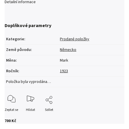
Detailní informace
Doplňkové parametry
Kategorie
:
Prodané položky
Země původu
:
Německo
Měna
:
Mark
Ročník
:
1923
Položka byla vyprodána…
Zeptat se
Hlídat
Sdílet
700 Kč