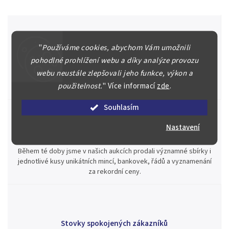
"
Používáme cookies, abychom Vám umožnili
Špičkové služby za nejlepší ceny
pohodlné prohlížení webu a díky analýze provozu
Náš kolektiv specialistů a znalců se Vám bude plně věnovat.
webu neustále zlepšovali jeho funkce, výkon a
Posoudíme kvalitu a pravost Vašeho materiálu, prodáme v naší
použitelnost.
"
Více informací
zde
.
aukci nebo Vám poradíme kam investovat.
Souhlasím
Nastavení
Jsme zde pro Vás nepřetržitě již od roku 2000
Během té doby jsme v našich aukcích prodali významné sbírky i
jednotlivé kusy unikátních mincí, bankovek, řádů a vyznamenání
za rekordní ceny.
Stovky spokojených zákazníků