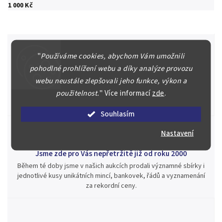
1 000 Kč
"
Používáme cookies, abychom Vám umožnili
pohodlné prohlížení webu a díky analýze provozu
Špičkové služby za nejlepší ceny
webu neustále zlepšovali jeho funkce, výkon a
Náš kolektiv specialistů a znalců se Vám bude plně věnovat.
použitelnost.
"
Více informací
zde
.
Posoudíme kvalitu a pravost Vašeho materiálu, prodáme v naší
aukci nebo Vám poradíme kam investovat.
Souhlasím
Nastavení
Jsme zde pro Vás nepřetržitě již od roku 2000
Během té doby jsme v našich aukcích prodali významné sbírky i
jednotlivé kusy unikátních mincí, bankovek, řádů a vyznamenání
za rekordní ceny.