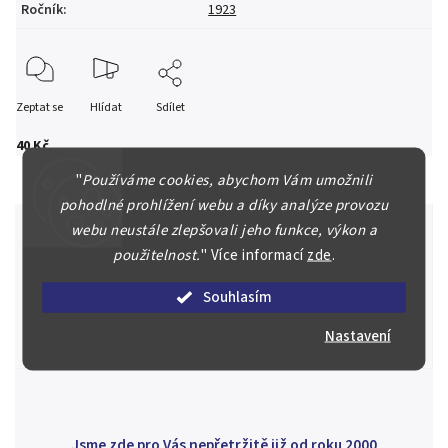
Ročník
:
1923
Zeptat se
Hlídat
Sdílet
40 Kč
"
Používáme cookies, abychom Vám umožnili
pohodlné prohlížení webu a díky analýze provozu
webu neustále zlepšovali jeho funkce, výkon a
použitelnost.
"
Více informací
zde
.
Špičkové služby za nejlepší ceny
Souhlasím
Náš kolektiv specialistů a znalců se Vám bude plně věnovat.
Posoudíme kvalitu a pravost Vašeho materiálu, prodáme v naší
Nastavení
aukci nebo Vám poradíme kam investovat.
Jsme zde pro Vás nepřetržitě již od roku 2000