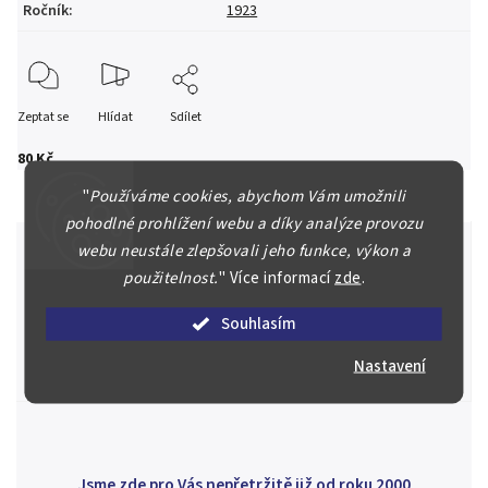
Ročník
:
1923
Zeptat se
Hlídat
Sdílet
80 Kč
"
Používáme cookies, abychom Vám umožnili
pohodlné prohlížení webu a díky analýze provozu
webu neustále zlepšovali jeho funkce, výkon a
použitelnost.
"
Více informací
zde
.
Špičkové služby za nejlepší ceny
Souhlasím
Náš kolektiv specialistů a znalců se Vám bude plně věnovat.
Posoudíme kvalitu a pravost Vašeho materiálu, prodáme v naší
Nastavení
aukci nebo Vám poradíme kam investovat.
Jsme zde pro Vás nepřetržitě již od roku 2000