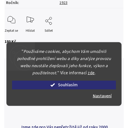
Ročník
:
1923
Zeptat se
Hlídat
Sdílet
180 Kč
"
Používáme cookies, abychom Vám umožnili
pohodlné prohlížení webu a díky analýze provozu
webu neustále zlepšovali jeho funkce, výkon a
použitelnost.
"
Více informací
zde
.
Špičkové služby za nejlepší ceny
Souhlasím
Náš kolektiv specialistů a znalců se Vám bude plně věnovat.
Posoudíme kvalitu a pravost Vašeho materiálu, prodáme v naší
Nastavení
aukci nebo Vám poradíme kam investovat.
Jsme zde pro Vás nepřetržitě již od roku 2000