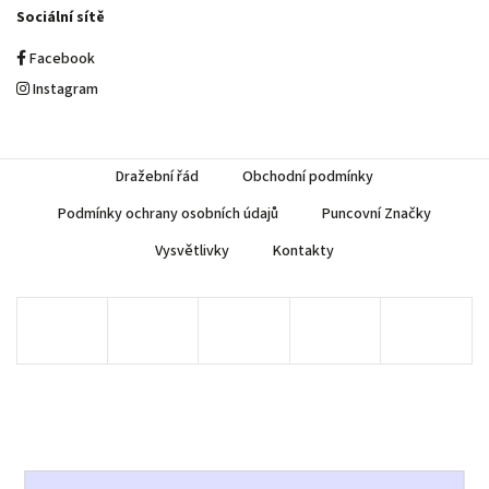
Sociální sítě
Facebook
Instagram
Dražební řád
Obchodní podmínky
Podmínky ochrany osobních údajů
Puncovní Značky
Vysvětlivky
Kontakty
Copyright 2026
AUREA Numismatika
. Všechna práva vyhrazena.