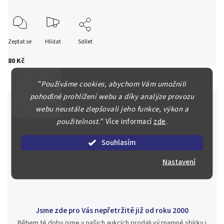
Zeptat se
Hlídat
Sdílet
80 Kč
"
Používáme cookies, abychom Vám umožnili
pohodlné prohlížení webu a díky analýze provozu
webu neustále zlepšovali jeho funkce, výkon a
použitelnost.
"
Více informací
zde
.
Špičkové služby za nejlepší ceny
Náš kolektiv specialistů a znalců se Vám bude plně věnovat.
Souhlasím
Posoudíme kvalitu a pravost Vašeho materiálu, prodáme v naší
aukci nebo Vám poradíme kam investovat.
Nastavení
Jsme zde pro Vás nepřetržitě již od roku 2000
Během té doby jsme v našich aukcích prodali významné sbírky i