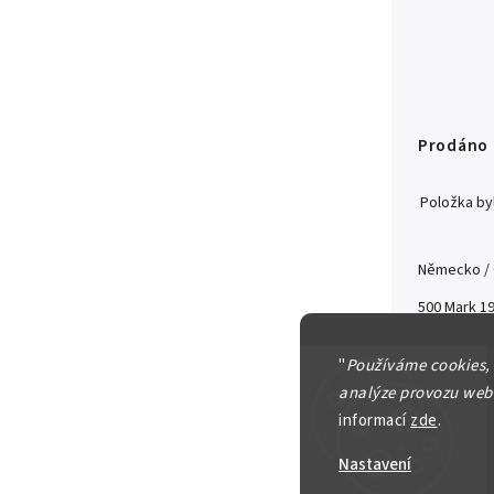
Prodáno
Položka b
Německo /
500 Mark 1
Detailní in
"
Používáme cookies,
analýze provozu webu
informací
zde
.
Nastavení
Zeptat se