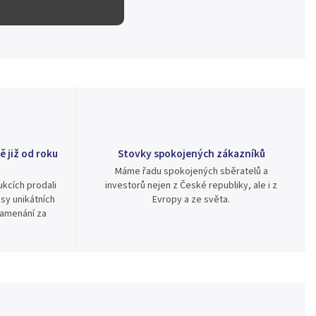
ě již od roku
Stovky spokojených zákazníků
Máme řadu spokojených sběratelů a
kcích prodali
investorů nejen z České republiky, ale i z
sy unikátních
Evropy a ze světa.
namenání za