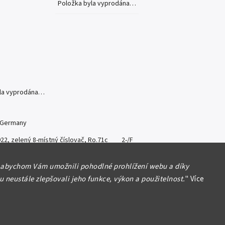
Položka byla vyprodána…
yla vyprodána…
 Germany
922, zelený 8-místný číslovač, Ro.71c 2-/F
formace
 abychom Vám umožnili pohodlné prohlížení webu a díky
 neustále zlepšovali jeho funkce, výkon a použitelnost.
"
Více
Hlídat
Sdílet