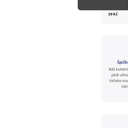
30 Kč
Špičk
Náš kolekti
plně věno
Vašeho mat
Vám