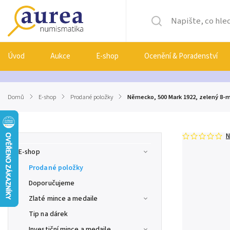
Úvod
Aukce
E-shop
Ocenění & Poradenství
Domů
/
E-shop
/
Prodané položky
/
Německo, 500 Mark 1922, zelený 8-mí
N
E-shop
Prodané položky
Doporučujeme
Zlaté mince a medaile
Tip na dárek
Investiční mince a medaile