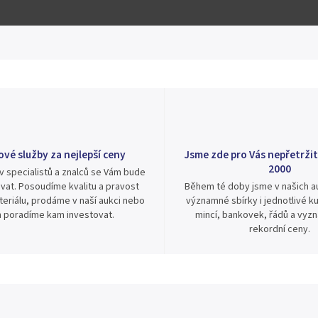
ové služby za nejlepší ceny
Jsme zde pro Vás nepřetržit
2000
v specialistů a znalců se Vám bude
vat. Posoudíme kvalitu a pravost
Během té doby jsme v našich au
eriálu, prodáme v naší aukci nebo
významné sbírky i jednotlivé ku
 poradíme kam investovat.
mincí, bankovek, řádů a vyz
rekordní ceny.