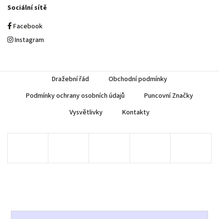
Sociální sítě
Facebook
Instagram
Dražební řád
Obchodní podmínky
Podmínky ochrany osobních údajů
Puncovní Značky
Vysvětlivky
Kontakty
Copyright 2026
AUREA Numismatika
. Všechna práva vyhrazena.