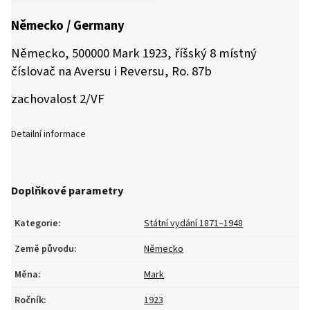
Německo / Germany
Německo, 500000 Mark 1923, říšský 8 místný
číslovač na Aversu i Reversu, Ro. 87b
zachovalost 2/VF
Detailní informace
Doplňkové parametry
Kategorie
:
Státní vydání 1871–1948
Země původu
:
Německo
Měna
:
Mark
Ročník
:
1923