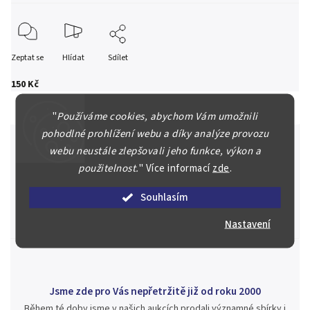
Zeptat se
Hlídat
Sdílet
150 Kč
"
Používáme cookies, abychom Vám umožnili
pohodlné prohlížení webu a díky analýze provozu
webu neustále zlepšovali jeho funkce, výkon a
použitelnost.
"
Více informací
zde
.
Špičkové služby za nejlepší ceny
Náš kolektiv specialistů a znalců se Vám bude plně věnovat.
Souhlasím
Posoudíme kvalitu a pravost Vašeho materiálu, prodáme v naší
aukci nebo Vám poradíme kam investovat.
Nastavení
Jsme zde pro Vás nepřetržitě již od roku 2000
Během té doby jsme v našich aukcích prodali významné sbírky i