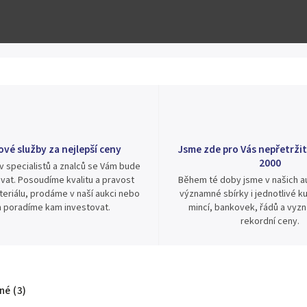
ové služby za nejlepší ceny
Jsme zde pro Vás nepřetržit
2000
v specialistů a znalců se Vám bude
vat. Posoudíme kvalitu a pravost
Během té doby jsme v našich au
eriálu, prodáme v naší aukci nebo
významné sbírky i jednotlivé ku
 poradíme kam investovat.
mincí, bankovek, řádů a vyz
rekordní ceny.
é (3)