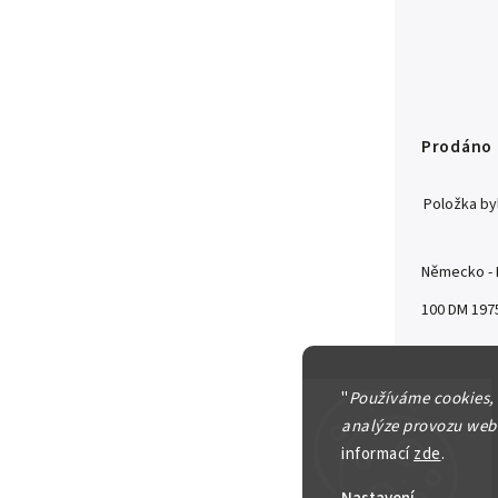
Prodáno
Položka b
Německo - 
100 DM 1975
Detailní in
"
Používáme cookies,
analýze provozu webu
informací
zde
.
Zeptat se