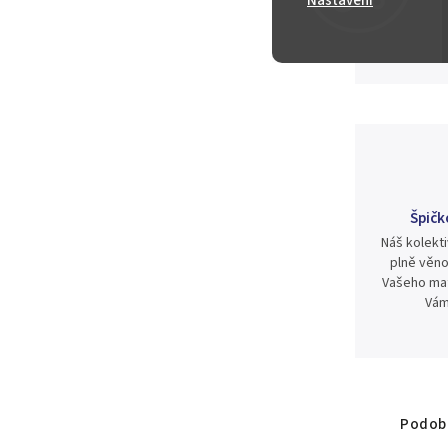
Nastavení
300 Kč
Špičk
Náš kolekti
plně věno
Vašeho mat
Vám
Podobn