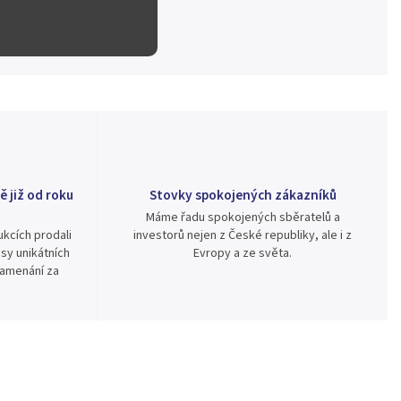
ě již od roku
Stovky spokojených zákazníků
Máme řadu spokojených sběratelů a
kcích prodali
investorů nejen z České republiky, ale i z
sy unikátních
Evropy a ze světa.
namenání za