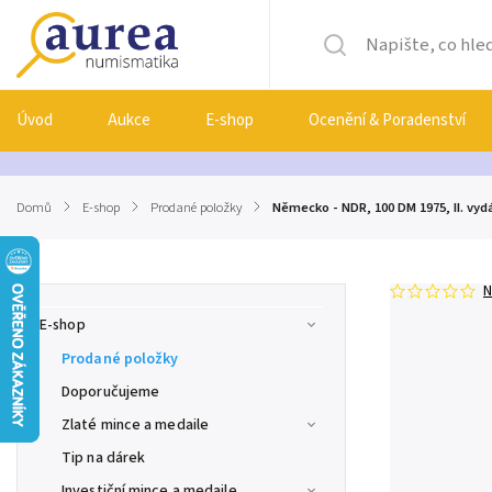
Úvod
Aukce
E-shop
Ocenění & Poradenství
Domů
/
E-shop
/
Prodané položky
/
Německo - NDR, 100 DM 1975, II. vydá
N
E-shop
Prodané položky
Doporučujeme
Zlaté mince a medaile
Tip na dárek
Investiční mince a medaile