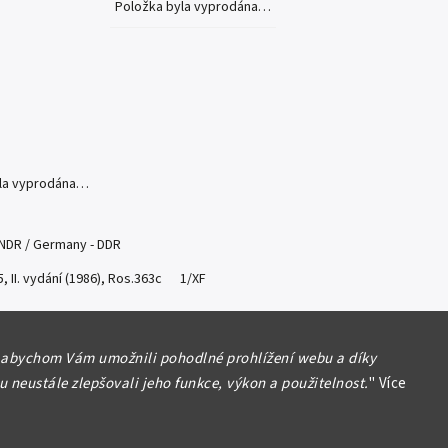
Položka byla vyprodána…
yla vyprodána…
NDR / Germany - DDR
, II. vydání (1986), Ros.363c 1/XF
formace
 abychom Vám umožnili pohodlné prohlížení webu a díky
 neustále zlepšovali jeho funkce, výkon a použitelnost.
"
Více
Hlídat
Sdílet