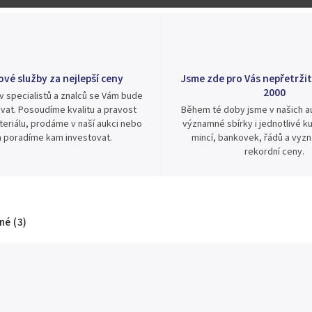
ové služby za nejlepší ceny
Jsme zde pro Vás nepřetržit
2000
v specialistů a znalců se Vám bude
vat. Posoudíme kvalitu a pravost
Během té doby jsme v našich au
eriálu, prodáme v naší aukci nebo
významné sbírky i jednotlivé ku
 poradíme kam investovat.
mincí, bankovek, řádů a vyz
rekordní ceny.
é (3)