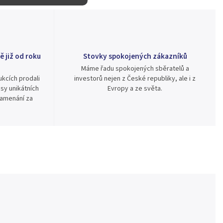
ě již od roku
Stovky spokojených zákazníků
Máme řadu spokojených sběratelů a
kcích prodali
investorů nejen z České republiky, ale i z
sy unikátních
Evropy a ze světa.
namenání za