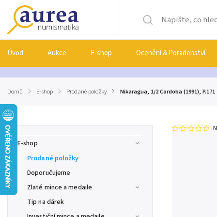
Úvod
Aukce
E-shop
Ocenění & Poradenství
Domů
/
E-shop
/
Prodané položky
/
Nikaragua, 1/2 Cordoba (1991), P.171
N
E-shop
Prodané položky
Doporučujeme
Zlaté mince a medaile
Tip na dárek
Investiční mince a medaile