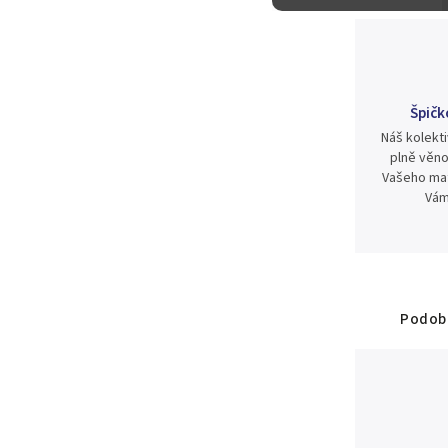
Špičk
Náš kolekti
plně věno
Vašeho mat
Vám
Podobn