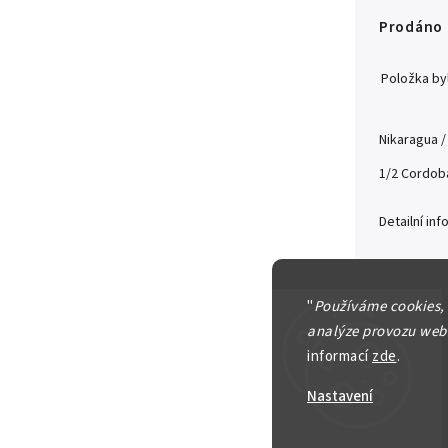
Prodáno
Položka b
Nikaragua /
1/2 Cordob
Detailní in
"
Používáme cookies,
analýze provozu webu
Zeptat se
informací
zde
.
30 Kč
Nastavení