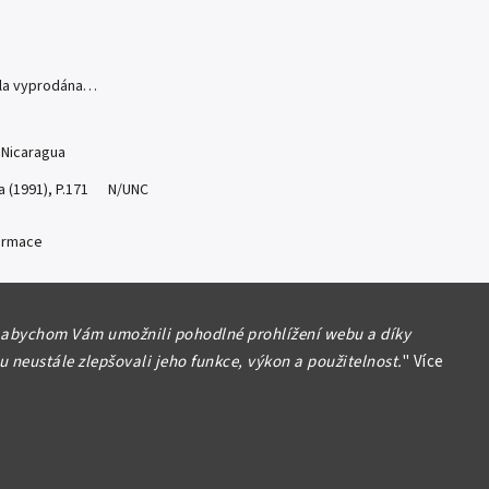
yla vyprodána…
 Nicaragua
a (1991), P.171 N/UNC
formace
 abychom Vám umožnili pohodlné prohlížení webu a díky
 neustále zlepšovali jeho funkce, výkon a použitelnost.
"
Více
Hlídat
Sdílet