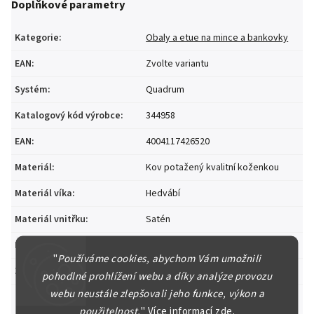
Doplňkové parametry
Kategorie
:
Obaly a etue na mince a bankovky
EAN
:
Zvolte variantu
Systém
:
Quadrum
Katalogový kód výrobce
:
344958
EAN
:
4004117426520
Materiál
:
Kov potažený kvalitní koženkou
Materiál víka
:
Hedvábí
Materiál vnitřku
:
Satén
Pojme
:
1x quadrum
"
Používáme cookies, abychom Vám umožnili
Země původu
:
Německo
pohodlné prohlížení webu a díky analýze provozu
webu neustále zlepšovali jeho funkce, výkon a
použitelnost.
"
Více informací
zde
.