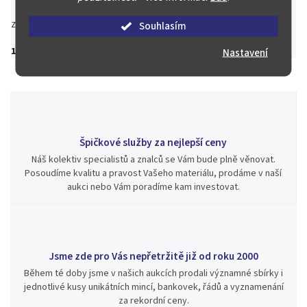
Souhlasím
Zeptat se
Hlídat
Sdílet
149 Kč
Nastavení
Špičkové služby za nejlepší ceny
Náš kolektiv specialistů a znalců se Vám bude plně věnovat.
Posoudíme kvalitu a pravost Vašeho materiálu, prodáme v naší
aukci nebo Vám poradíme kam investovat.
Jsme zde pro Vás nepřetržitě již od roku 2000
Během té doby jsme v našich aukcích prodali významné sbírky i
jednotlivé kusy unikátních mincí, bankovek, řádů a vyznamenání
za rekordní ceny.