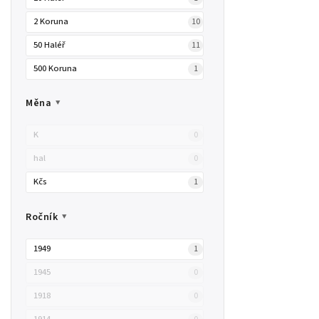
2 Koruna
10
50 Haléř
11
500 Koruna
1
1000 Koruna
2
Měna
2,5 Kčs
1
K
0
hal
0
Kčs
1
Ročník
1949
1
1945
0
1918
0