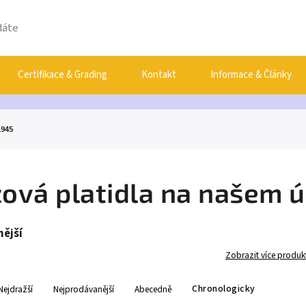
Certifikace & Grading
Kontakt
Informace & Články
1945
ová platidla na našem ú
ější
Zobrazit více produk
Chronologicky
Nejdražší
Nejprodávanější
Abecedně