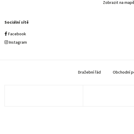
Zobrazit na map
Sociální sítě
Facebook
Instagram
Dražební řád
Obchodní p