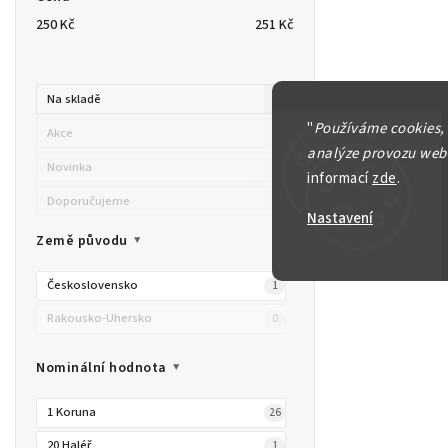
250
Kč
251
Kč
Na skladě
1
"
Používáme cookies,
Akce
0
analýze provozu webu
Novinka
0
informací
zde
.
Doporučujeme
0
Nastavení
Země původu
Československo
1
Rakousko-Uhersko
0
Nominální hodnota
1 Koruna
26
20 Haléř
1