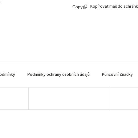
ě
Kopírovat mail do schrán
odmínky
Podmínky ochrany osobních údajů
Puncovní Značky
Copyright 2026
AUREA Numismatika
. Všechna práva vyhrazena.