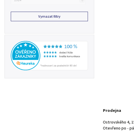
1914
0
Vymazat filtry
Prodejna
Ostrovského 4, 1
Otevřeno po - pá 