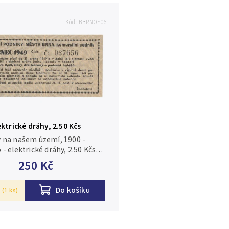
Kód:
BBRNOE06
ektrické dráhy, 2.50 Kčs
1949, HH.16.1.6
 na našem území, 1900 -
- elektrické dráhy, 2.50 Kčs
 1949, HH.16.1.6 N/UNC
250 Kč
Do košíku
(1 ks)