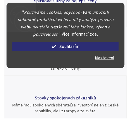
Špičkové služby za nejlepší ceny
Náš kolektiv specialistů a znalců se Vám bude plně věnovat.
"
Používáme cookies, abychom Vám umožnili
Posoudíme kvalitu a pravost Vašeho materiálu, prodáme v naší
pohodlné prohlížení webu a díky analýze provozu
aukci nebo Vám poradíme kam investovat.
webu neustále zlepšovali jeho funkce, výkon a
použitelnost.
"
Více informací
zde
.
Souhlasím
Jsme zde pro Vás nepřetržitě již od roku 2000
Během té doby jsme v našich aukcích prodali významné sbírky i
Nastavení
jednotlivé kusy unikátních mincí, bankovek, řádů a vyznamenání
za rekordní ceny.
Stovky spokojených zákazníků
Máme řadu spokojených sběratelů a investorů nejen z České
republiky, ale i z Evropy a ze světa.