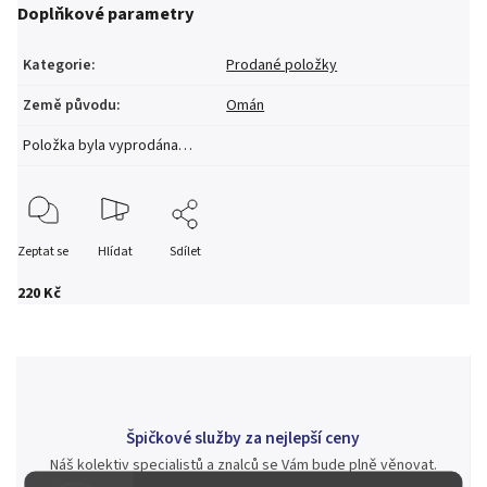
Doplňkové parametry
Kategorie
:
Prodané položky
Země původu
:
Omán
Položka byla vyprodána…
Zeptat se
Hlídat
Sdílet
220 Kč
Špičkové služby za nejlepší ceny
Náš kolektiv specialistů a znalců se Vám bude plně věnovat.
Posoudíme kvalitu a pravost Vašeho materiálu, prodáme v naší