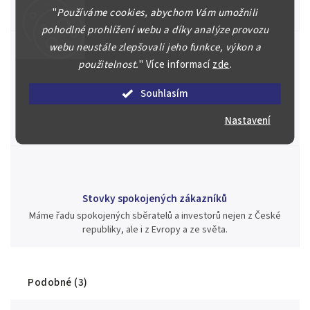
"
Používáme cookies, abychom Vám umožnili
aukci nebo Vám poradíme kam investovat.
pohodlné prohlížení webu a díky analýze provozu
webu neustále zlepšovali jeho funkce, výkon a
použitelnost.
"
Více informací
zde
.
Jsme zde pro Vás nepřetržitě již od roku 2000
Souhlasím
Během té doby jsme v našich aukcích prodali významné sbírky i
jednotlivé kusy unikátních mincí, bankovek, řádů a vyznamenání
Nastavení
za rekordní ceny.
Stovky spokojených zákazníků
Máme řadu spokojených sběratelů a investorů nejen z České
republiky, ale i z Evropy a ze světa.
Podobné (3)