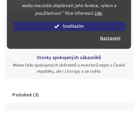
webu neustále zlepšovali jeho funkce, výkon a
Jsme zde pro Vás nepřetržitě již od roku 2000
použitelnost.
"
Více informací
zde
.
Během té doby jsme v našich aukcích prodali významné sbírky i
jednotlivé kusy unikátních mincí, bankovek, řádů a vyznamenání
Souhlasím
za rekordní ceny.
Nastavení
Stovky spokojených zákazníků
Máme řadu spokojených sběratelů a investorů nejen z České
republiky, ale i z Evropy a ze světa.
Podobné (3)