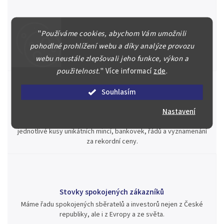
Špičkové služby za nejlepší ceny
"
Používáme cookies, abychom Vám umožnili
Náš kolektiv specialistů a znalců se Vám bude plně věnovat.
pohodlné prohlížení webu a díky analýze provozu
Posoudíme kvalitu a pravost Vašeho materiálu, prodáme v naší
webu neustále zlepšovali jeho funkce, výkon a
aukci nebo Vám poradíme kam investovat.
použitelnost.
"
Více informací
zde
.
Souhlasím
Jsme zde pro Vás nepřetržitě již od roku 2000
Nastavení
Během té doby jsme v našich aukcích prodali významné sbírky i
jednotlivé kusy unikátních mincí, bankovek, řádů a vyznamenání
za rekordní ceny.
Stovky spokojených zákazníků
Máme řadu spokojených sběratelů a investorů nejen z České
republiky, ale i z Evropy a ze světa.