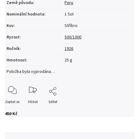
Země původu
:
Peru
Nominální hodnota
:
1 Sol
Kov
:
Stříbro
Ryzost
:
500/1000
Ročník
:
1926
Hmotnost
:
25 g
Položka byla vyprodána…
Zeptat se
Hlídat
Sdílet
450 Kč