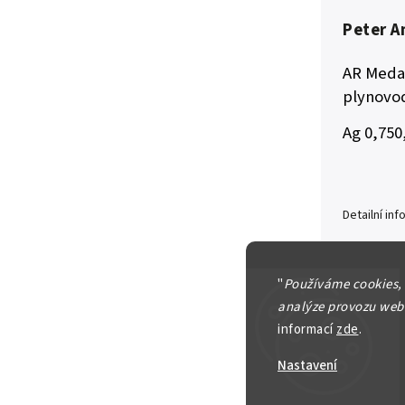
Peter A
AR Medai
plynovo
Ag 0,750
Detailní in
"
Používáme cookies,
analýze provozu webu
Zeptat se
informací
zde
.
Nastavení
2 000 Kč