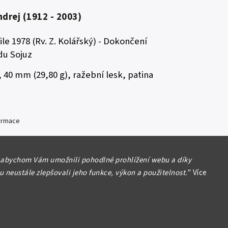
ndrej (1912 - 2003)
le 1978 (Rv. Z. Kolářský) - Dokončení
du Sojuz
,
40 mm (29,80 g), ražební lesk, patina
formace
 abychom Vám umožnili pohodlné prohlížení webu a díky
 neustále zlepšovali jeho funkce, výkon a použitelnost.
"
Více
Hlídat
Sdílet