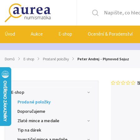
Úvod
Aukce
E-shop
Ocenění & Poradenství
Domů
/
E-shop
/
Prodané položky
/
Peter Andrej - Plynovod Sojuz
N
E-shop
Prodané položky
Doporučujeme
Zlaté mince a medaile
Tip na dárek
Investiční mince a medaile