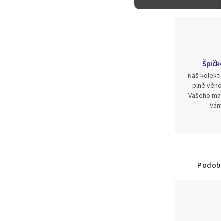
Špičk
Náš kolekti
plně věno
Vašeho mat
Vám
Podobn