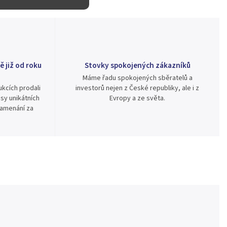
ě již od roku
Stovky spokojených zákazníků
Máme řadu spokojených sběratelů a
kcích prodali
investorů nejen z České republiky, ale i z
sy unikátních
Evropy a ze světa.
namenání za