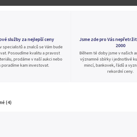
ové služby za nejlepší ceny
Jsme zde pro Vás nepřetržit
2000
v specialistů a znalců se Vám bude
vat. Posoudíme kvalitu a pravost
Během té doby jsme v našich au
eriálu, prodáme v naší aukci nebo
významné sbírky i jednotlivé ku
 poradíme kam investovat.
mincí, bankovek, řádů a vyz
rekordní ceny.
é (4)