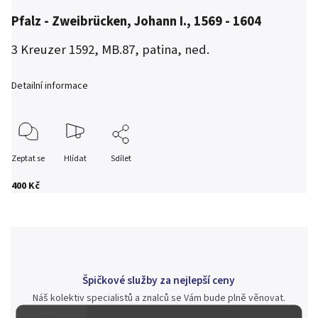
Pfalz - Zweibrücken, Johann I., 1569 - 1604
3 Kreuzer 1592, MB.87, patina, ned.
Detailní informace
Zeptat se
Hlídat
Sdílet
400 Kč
Špičkové služby za nejlepší ceny
Náš kolektiv specialistů a znalců se Vám bude plně věnovat.
Posoudíme kvalitu a pravost Vašeho materiálu, prodáme v naší