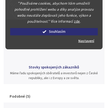
aukci nebo Vám poradíme kam investovat.
"
Používáme cookies, abychom Vám umožnili
pohodlné prohlížení webu a díky analýze provozu
webu neustále zlepšovali jeho funkce, výkon a
použitelnost.
"
Více informací
zde
.
Jsme zde pro Vás nepřetržitě již od roku 2000
Souhlasím
Během té doby jsme v našich aukcích prodali významné sbírky i
jednotlivé kusy unikátních mincí, bankovek, řádů a vyznamenání
Nastavení
za rekordní ceny.
Stovky spokojených zákazníků
Máme řadu spokojených sběratelů a investorů nejen z České
republiky, ale i z Evropy a ze světa.
Podobné (5)