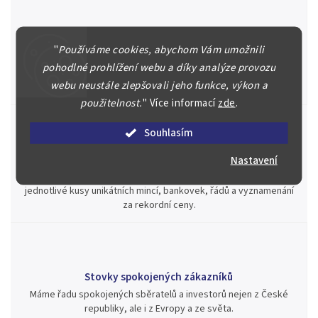
Špičkové služby za nejlepší ceny
"
Používáme cookies, abychom Vám umožnili
Náš kolektiv specialistů a znalců se Vám bude plně věnovat.
pohodlné prohlížení webu a díky analýze provozu
Posoudíme kvalitu a pravost Vašeho materiálu, prodáme v naší
webu neustále zlepšovali jeho funkce, výkon a
aukci nebo Vám poradíme kam investovat.
použitelnost.
"
Více informací
zde
.
Souhlasím
Jsme zde pro Vás nepřetržitě již od roku 2000
Nastavení
Během té doby jsme v našich aukcích prodali významné sbírky i
jednotlivé kusy unikátních mincí, bankovek, řádů a vyznamenání
za rekordní ceny.
Stovky spokojených zákazníků
Máme řadu spokojených sběratelů a investorů nejen z České
republiky, ale i z Evropy a ze světa.