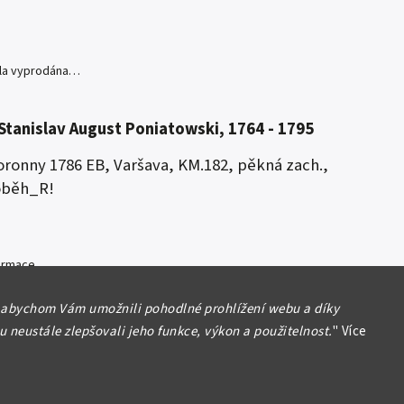
yla vyprodána…
Stanislav August Poniatowski, 1764 - 1795
oronny 1786 EB, Varšava, KM.182, pěkná zach.,
oběh_R!
formace
 abychom Vám umožnili pohodlné prohlížení webu a díky
 neustále zlepšovali jeho funkce, výkon a použitelnost.
"
Více
Hlídat
Sdílet