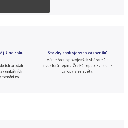
ě již od roku
Stovky spokojených zákazníků
Máme řadu spokojených sběratelů a
kcích prodali
investorů nejen z České republiky, ale i z
sy unikátních
Evropy a ze světa.
namenání za