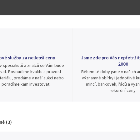
ové služby za nejlepší ceny
Jsme zde pro Vás nepřetržit
2000
v specialistů a znalců se Vám bude
vat. Posoudíme kvalitu a pravost
Během té doby jsme v našich au
eriálu, prodáme v naší aukci nebo
významné sbírky i jednotlivé ku
 poradíme kam investovat.
mincí, bankovek, řádů a vyz
rekordní ceny.
é (3)