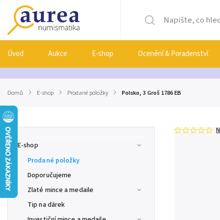
Úvod
Aukce
E-shop
Ocenění & Poradenství
Domů
/
E-shop
/
Prodané položky
/
Polsko, 3 Groš 1786 EB
N
E-shop
Prodané položky
Doporučujeme
Zlaté mince a medaile
Tip na dárek
Investiční mince a medaile