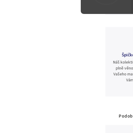
4 500 Kč
Špičk
Náš kolekti
plně věno
Vašeho mat
Vám
Podobn