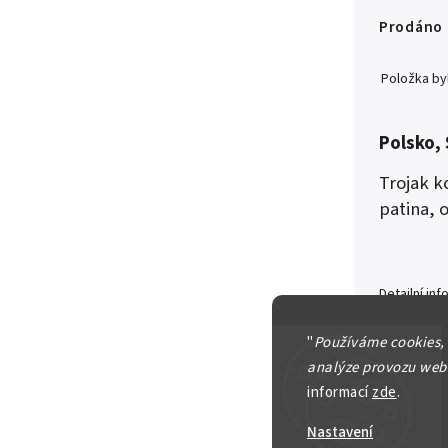
Prodáno
Položka b
Polsko, 
Trojak k
patina, 
Detailní in
"
Používáme cookies,
analýze provozu webu
informací
zde
.
Zeptat se
Nastavení