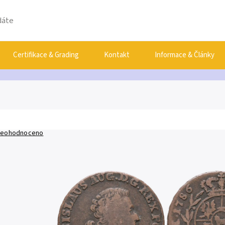
Certifikace & Grading
Kontakt
Informace & Články
eohodnoceno