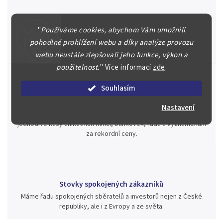
Špičkové služby za nejlepší ceny
"
Používáme cookies, abychom Vám umožnili
Náš kolektiv specialistů a znalců se Vám bude plně věnovat.
Posoudíme kvalitu a pravost Vašeho materiálu, prodáme v naší
pohodlné prohlížení webu a díky analýze provozu
aukci nebo Vám poradíme kam investovat.
webu neustále zlepšovali jeho funkce, výkon a
použitelnost.
"
Více informací
zde
.
Souhlasím
Jsme zde pro Vás nepřetržitě již od roku 2000
Nastavení
Během té doby jsme v našich aukcích prodali významné sbírky i
jednotlivé kusy unikátních mincí, bankovek, řádů a vyznamenání
za rekordní ceny.
Stovky spokojených zákazníků
Máme řadu spokojených sběratelů a investorů nejen z České
republiky, ale i z Evropy a ze světa.