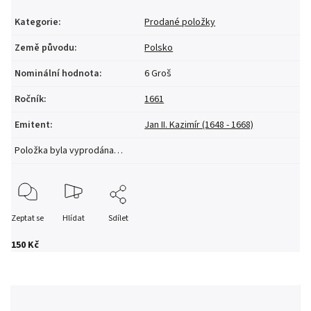
Kategorie
:
Prodané položky
Země původu
:
Polsko
Nominální hodnota
:
6 Groš
Ročník
:
1661
Emitent
:
Jan II. Kazimír (1648 - 1668)
Položka byla vyprodána…
Zeptat se
Hlídat
Sdílet
150 Kč