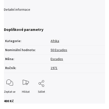
Detailní informace
Doplňkové parametry
Kategorie
:
Afrika
Nominální hodnota
:
50 Escudos
Měna
:
Escudos
Ročník
:
1971
Zeptat se
Hlídat
Sdílet
400 Kč