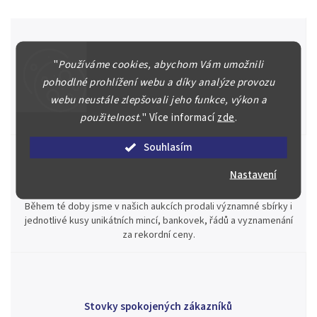
"
Používáme cookies, abychom Vám umožnili
Špičkové služby za nejlepší ceny
pohodlné prohlížení webu a díky analýze provozu
Náš kolektiv specialistů a znalců se Vám bude plně věnovat.
webu neustále zlepšovali jeho funkce, výkon a
Posoudíme kvalitu a pravost Vašeho materiálu, prodáme v naší
použitelnost.
"
Více informací
zde
.
aukci nebo Vám poradíme kam investovat.
Souhlasím
Nastavení
Jsme zde pro Vás nepřetržitě již od roku 2000
Během té doby jsme v našich aukcích prodali významné sbírky i
jednotlivé kusy unikátních mincí, bankovek, řádů a vyznamenání
za rekordní ceny.
Stovky spokojených zákazníků