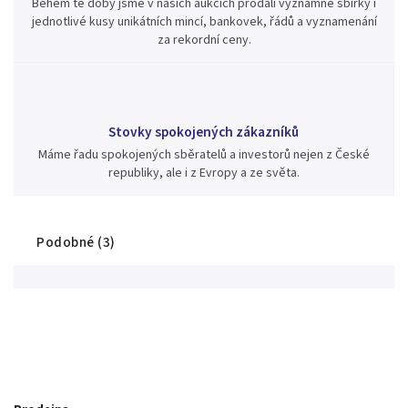
Během té doby jsme v našich aukcích prodali významné sbírky i
jednotlivé kusy unikátních mincí, bankovek, řádů a vyznamenání
za rekordní ceny.
Stovky spokojených zákazníků
Máme řadu spokojených sběratelů a investorů nejen z České
republiky, ale i z Evropy a ze světa.
Podobné (3)