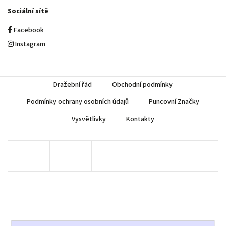
Sociální sítě
Facebook
Instagram
Dražební řád
Obchodní podmínky
Podmínky ochrany osobních údajů
Puncovní Značky
Vysvětlivky
Kontakty
Copyright 2026
AUREA Numismatika
. Všechna práva vyhrazena.