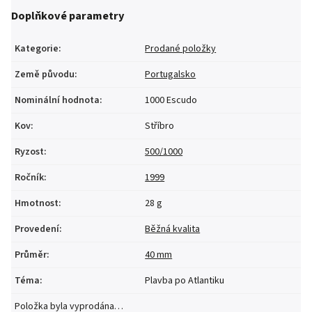
Doplňkové parametry
Kategorie
:
Prodané položky
Země původu
:
Portugalsko
Nominální hodnota
:
1000 Escudo
Kov
:
Stříbro
Ryzost
:
500/1000
Ročník
:
1999
Hmotnost
:
28 g
Provedení
:
Běžná kvalita
Průměr
:
40 mm
Téma
:
Plavba po Atlantiku
Položka byla vyprodána…