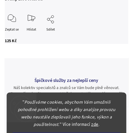
Zeptat se
Hlídat
Sdílet
125 Kč
Špičkové služby za nejlepší ceny
Náš kolektiv specialistů a znalců se Vám bude plně věnovat.
Posoudíme kvalitu a pravost Vašeho materiálu, prodáme v naší
aukci nebo Vám poradíme kam investovat.
"
Používáme cookies, abychom Vám umožnili
pohodlné prohlížení webu a díky analýze provozu
webu neustále zlepšovali jeho funkce, výkon a
použitelnost.
"
Více informací
zde
.
Jsme zde pro Vás nepřetržitě již od roku 2000