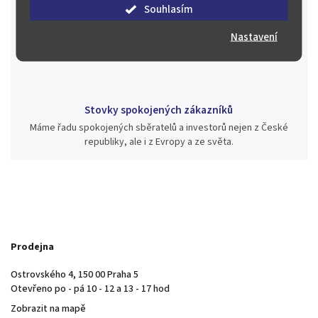
Souhlasím
Během té doby jsme v našich aukcích prodali významné sbírky i
jednotlivé kusy unikátních mincí, bankovek, řádů a vyznamenání
Nastavení
za rekordní ceny.
Stovky spokojených zákazníků
Máme řadu spokojených sběratelů a investorů nejen z České
republiky, ale i z Evropy a ze světa.
Prodejna
Ostrovského 4, 150 00 Praha 5
Otevřeno po - pá 10 - 12 a 13 - 17 hod
Zobrazit na mapě