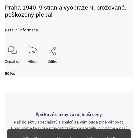
Praha 1940, 9 stran a vyobrazení, brožované,
poškozený přebal
Detailní informace
Zeptat se
Hlídat
Sdílet
50 Kč
Špičkové služby za nejlepší ceny
Náš kolektiv specialistů a znalců se Vám bude plně věnovat.
Posoudíme kvalitu a pravost Vašeho materiálu, prodáme v naší
aukci nebo Vám poradíme kam investovat.