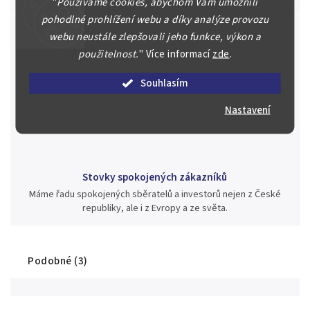
"
Používáme cookies, abychom Vám umožnili
pohodlné prohlížení webu a díky analýze provozu
webu neustále zlepšovali jeho funkce, výkon a
použitelnost.
"
Více informací
zde
.
Jsme zde pro Vás nepřetržitě již od roku 2000
Během té doby jsme v našich aukcích prodali významné sbírky i
Souhlasím
jednotlivé kusy unikátních mincí, bankovek, řádů a vyznamenání
za rekordní ceny.
Nastavení
Stovky spokojených zákazníků
Máme řadu spokojených sběratelů a investorů nejen z České
republiky, ale i z Evropy a ze světa.
Podobné (3)