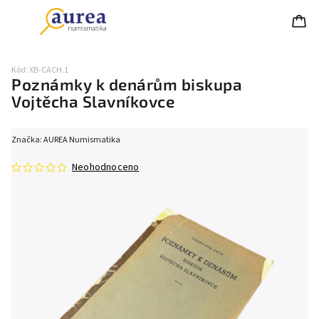
Kód:
XB-CACH.1
Poznámky k denárům biskupa
Vojtěcha Slavníkovce
Značka:
AUREA Numismatika
Neohodnoceno